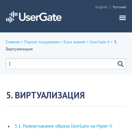
Jump to navigation
English
Русский
Главная
>
Портал поддержки
>
База знаний
>
UserGate 6
>
5.
Виртуализация
Вы
здесь
Форма
поиска
5. ВИРТУАЛИЗАЦИЯ
5.1. Развертывание образа UserGate на Hyper-V