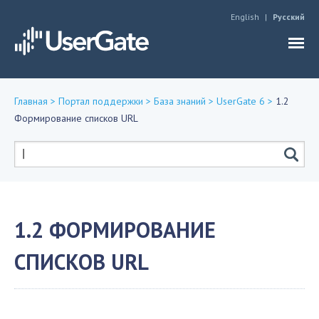
Jump to navigation
English
Русский
Главная
>
Портал поддержки
>
База знаний
>
UserGate 6
>
1.2
Формирование списков URL
Вы
здесь
Форма
поиска
1.2 ФОРМИРОВАНИЕ
СПИСКОВ URL