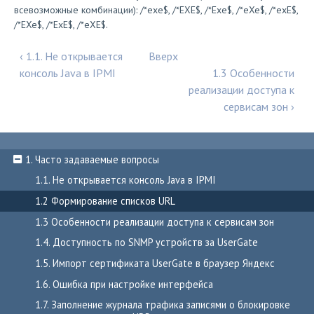
всевозможные комбинации): /*exe$, /*EXE$, /*Exe$, /*eXe$, /*exE$,
/*EXe$, /*ExE$, /*eXE$.
‹ 1.1. Не открывается
Вверх
консоль Java в IPMI
1.3 Особенности
реализации доступа к
сервисам зон ›
1. Часто задаваемые вопросы
1.1. Не открывается консоль Java в IPMI
1.2 Формирование списков URL
1.3 Особенности реализации доступа к сервисам зон
1.4. Доступность по SNMP устройств за UserGate
1.5. Импорт сертификата UserGate в браузер Яндекс
1.6. Ошибка при настройке интерфейса
1.7. Заполнение журнала трафика записями о блокировке