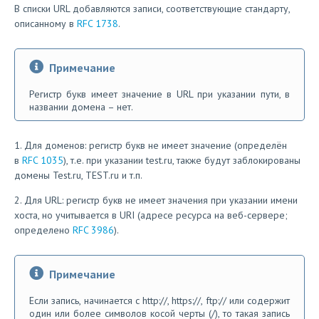
В списки URL добавляются записи, соответствующие стандарту,
описанному в
RFC 1738
.
Примечание
Регистр букв имеет значение в URL при указании пути, в
названии домена – нет.
1. Для доменов: регистр букв не имеет значение (определён
в
RFC 1035
), т.е. при указании test.ru, также будут заблокированы
домены Test.ru, TEST.ru и т.п.
2. Для URL: регистр букв не имеет значения при указании имени
хоста, но учитывается в URI (адресе ресурса на веб-сервере;
определено
RFC 3986
).
Примечание
Если запись, начинается с http://, https://, ftp:// или содержит
один или более символов косой черты (/), то такая запись