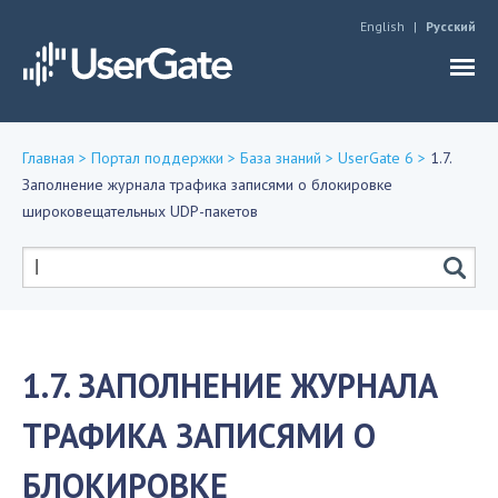
Jump to navigation
English
Русский
Главная
>
Портал поддержки
>
База знаний
>
UserGate 6
>
1.7.
Заполнение журнала трафика записями о блокировке
Вы
широковещательных UDP-пакетов
здесь
Форма
поиска
1.7. ЗАПОЛНЕНИЕ ЖУРНАЛА
ТРАФИКА ЗАПИСЯМИ О
БЛОКИРОВКЕ