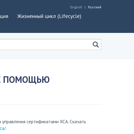
English
Русский
ация
Жизненный цикл (Lifecycle)
 С ПОМОЩЬЮ
 управления сертификатами XCA. Скачать
ca/
.