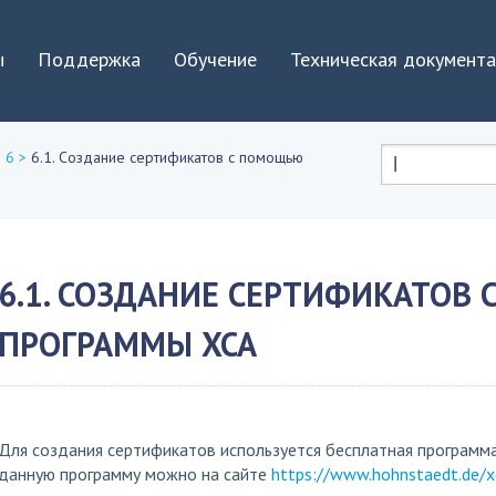
Jump to navigation
ы
Поддержка
Обучение
Техническая документ
 6
>
6.1. Создание сертификатов с помощью
Форма
поиска
6.1. СОЗДАНИЕ СЕРТИФИКАТОВ
ПРОГРАММЫ XCA
Для создания сертификатов используется бесплатная программа
данную программу можно на сайте
https://www.hohnstaedt.de/x