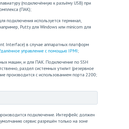
клавиатуру (подключённую к разъёму USB) при
омплекса (ПАК);
для подключения используется терминал,
апример, Putty для Windows или minicom для
nt Interface) в случае аппаратных платформ
Удалённое управление с помощью IPMI
;
ьных машин, и для ПАК. Подключение по SSH
тственно, раздел системных утилит (резервное
ние производится с использованием порта 2200;
й производится подключение. Интерфейс должен
 умолчанию сервис разрешён только на зоне