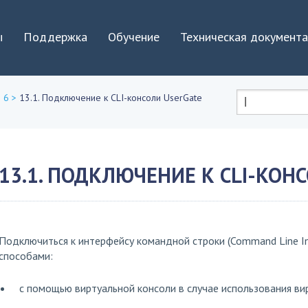
Jump to navigation
ы
Поддержка
Обучение
Техническая документ
 6
>
13.1. Подключение к CLI-консоли UserGate
Форма
поиска
13.1. ПОДКЛЮЧЕНИЕ К CLI-КОН
Подключиться к интерфейсу командной строки (Command Line I
способами:
с помощью виртуальной консоли в случае использования ви