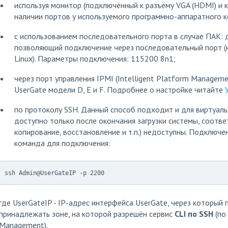
используя монитор (подключённый к разъёму VGA (HDMI) и 
наличии портов у используемого программно-аппаратного к
с использованием последовательного порта в случае ПАК: 
позволяющий подключение через последовательный порт (н
Linux). Параметры подключения: 115200 8n1;
через порт управления IPMI (Intelligent Platform Manageme
UserGate модели D, E и F. Подробнее о настройке читайте
по протоколу SSH. Данный способ подходит и для виртуал
доступно только после окончания загрузки системы, соотве
копирование, восстановление и т.п.) недоступны. Подключе
команда для подключения:
ssh Admin@UserGateIP -p 2200
где UserGateIP - IP-адрес интерфейса UserGate, через которы
принадлежать зоне, на которой разрешён сервис
CLI по SSH
(по
Management).