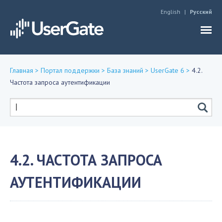
Jump to navigation
English
Русский
Главная
>
Портал поддержки
>
База знаний
>
UserGate 6
>
4.2.
Частота запроса аутентификации
Вы
здесь
Форма
поиска
4.2. ЧАСТОТА ЗАПРОСА
АУТЕНТИФИКАЦИИ