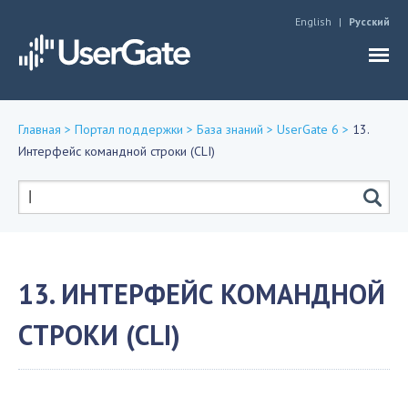
Jump to navigation
English
Русский
Главная
>
Портал поддержки
>
База знаний
>
UserGate 6
>
13.
Интерфейс командной строки (CLI)
Вы
здесь
Форма
поиска
13. ИНТЕРФЕЙС КОМАНДНОЙ
СТРОКИ (CLI)