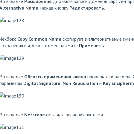
Во вкладке
Расширение
добавьте записи доменов captive-пор
Alternative Name
, нажав кнопку
Редактировать
.
Чекбокс
Copy Common Name
скопирует в альтернативные имена
сохранения введенных имен нажмите
Применить
.
Во вкладке
Область применения ключа
проверьте: в разделе
параметры
Digital Signature
,
Non Repudiation
и
Key Encipher
Во вкладке
Netscape
оставьте значения пустыми.