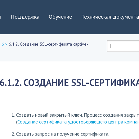
Jump to navigation
ы
Поддержка
Обучение
Техническая документ
 6
>
6.1.2. Создание SSL-сертификата captive-
Форма
поиска
6.1.2. СОЗДАНИЕ SSL-СЕРТИФИК
Создать новый закрытый ключ. Процесс создания закры
(
Создание сертификата удостоверяющего центра компа
Создать запрос на получение сертификата.