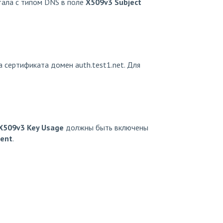
тала с типом DNS в поле
X509v3 Subject
 сертификата домен auth.test1.net. Для
X509v3 Key Usage
должны быть включены
ment
.