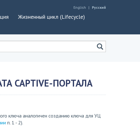
English
Русский
ация
Жизненный цикл (Lifecycle)
АТА CAPTIVE-ПОРТАЛА
того ключа аналогичен созданию ключа для УЦ
нии
п. 1 - 2).