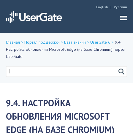
Jump to navigation
English
Русский
Главная
>
Портал поддержки
>
База знаний
>
UserGate 6
>
9.4.
Настройка обновления Microsoft Edge (на базе Chromium) через
Вы
UserGate
здесь
Форма
поиска
9.4. НАСТРОЙКА
ОБНОВЛЕНИЯ MICROSOFT
EDGE (НА БАЗЕ CHROMIUM)