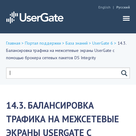
Jump to navigation
English
Русский
Главная
>
Портал поддержки
>
База знаний
>
UserGate 6
>
14.3.
Балансировка трафика на межсетевые экраны UserGate с
Вы
помощью брокера сетевых пакетов DS Integrity
здесь
Форма
поиска
14.3. БАЛАНСИРОВКА
ТРАФИКА НА МЕЖСЕТЕВЫЕ
ЭКРАНЫ USERGATE С