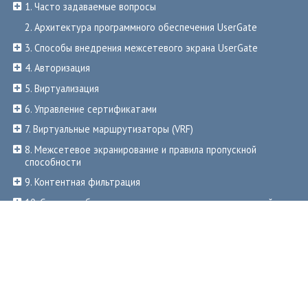
1. Часто задаваемые вопросы
2. Архитектура программного обеспечения UserGate
3. Способы внедрения межсетевого экрана UserGate
4. Авторизация
5. Виртуализация
6. Управление сертификатами
7. Виртуальные маршрутизаторы (VRF)
8. Межсетевое экранирование и правила пропускной
способности
9. Контентная фильтрация
10. Система обнаружения и предотвращения вторжений
11. Публикация ресурсов с помощью UserGate
12. Удаленный доступ
13. Интерфейс командной строки (CLI)
14. Взаимодействие со сторонними системами
14.1. Настройка SNMP мониторинга с помощью ZABBIX