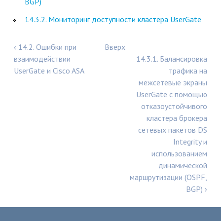
BGP)
14.3.2. Мониторинг доступности кластера UserGate
‹ 14.2. Ошибки при
Вверх
взаимодействии
14.3.1. Балансировка
UserGate и Cisco ASA
трафика на
межсетевые экраны
UserGate с помощью
отказоустойчивого
кластера брокера
сетевых пакетов DS
Integrity и
использованием
динамической
маршрутизации (OSPF,
BGP) ›