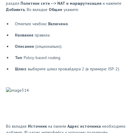
раздел
Политики сети --> NAT и маршрутизация
и нажмите
Добавить
. Во вкладке
Общие
укажите:
Отметьте чекбокс
Включено
.
Название
правила.
Описание
(опционально).
Тип
: Policy-based routing.
Шлюз
: выберите шлюз провайдера 2 (в примере: ISP-2).
Во вкладке
Источник
на панели
Адрес источника
необходимо
добавить IP-адрес интерфейса, к которому подключён