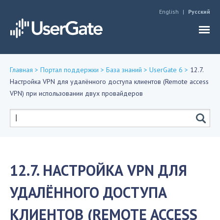
Jump to navigation
English
Русский
Главная
>
Портал поддержки
>
База знаний
>
UserGate 6
>
12.7.
Настройка VPN для удалённого доступа клиентов (Remote access
Вы
VPN) при использовании двух провайдеров
здесь
Форма
поиска
12.7. НАСТРОЙКА VPN ДЛЯ
УДАЛЁННОГО ДОСТУПА
КЛИЕНТОВ (REMOTE ACCESS