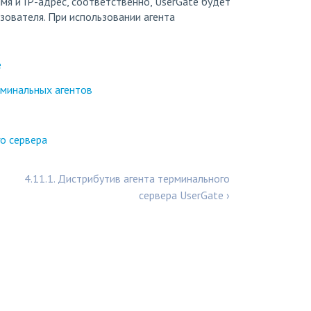
мя и IP-адрес, соответственно, UserGate будет
ователя. При использовании агента
e
рминальных агентов
го сервера
4.11.1. Дистрибутив агента терминального
сервера UserGate ›