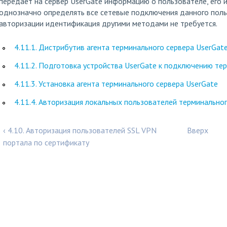
передает на сервер UserGate информацию о пользователе, его и
однозначно определять все сетевые подключения данного польз
авторизации идентификация другими методами не требуется.
4.11.1. Дистрибутив агента терминального сервера UserGat
4.11.2. Подготовка устройства UserGate к подключению те
4.11.3. Установка агента терминального сервера UserGate
4.11.4. Авторизация локальных пользователей терминально
‹ 4.10. Авторизация пользователей SSL VPN
Вверх
портала по сертификату