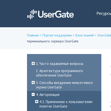
Ресурс
Главная
>
Портал поддержки
>
База знаний
>
UserGate
терминального сервера UserGate
Вы
здесь
1. Часто задаваемые вопросы
2. Архитектура программного
обеспечения UserGate
3. Способы внедрения межсетевого
экрана UserGate
4. Авторизация
4.1. Применение к пользователям
политик UserGate