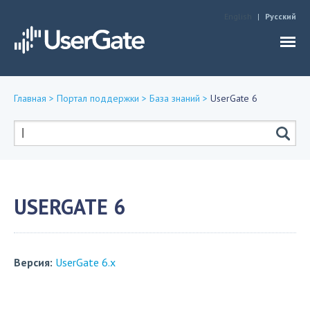
Jump to navigation
English
Русский
Главная
>
Портал поддержки
>
База знаний
>
UserGate 6
Вы
здесь
Форма
поиска
USERGATE 6
Версия:
UserGate 6.x