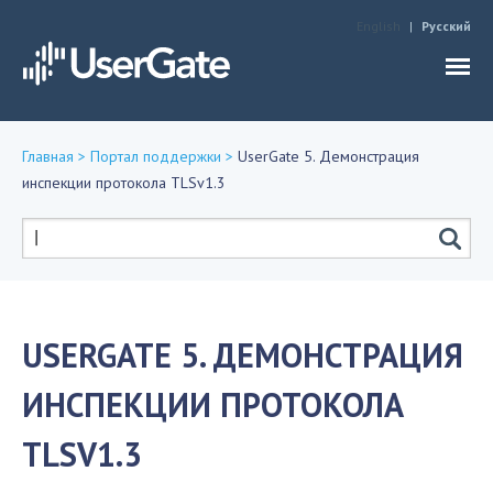
Jump to navigation
English
Русский
Главная
>
Портал поддержки
>
UserGate 5. Демонстрация
инспекции протокола TLSv1.3
Вы
здесь
Форма
поиска
USERGATE 5. ДЕМОНСТРАЦИЯ
ИНСПЕКЦИИ ПРОТОКОЛА
TLSV1.3