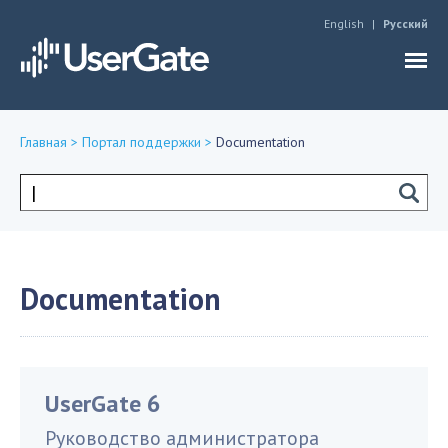
Jump to navigation
English
Русский
Главная
>
Портал поддержки
>
Documentation
Вы
здесь
Форма
поиска
Documentation
UserGate 6
Руководство администратора