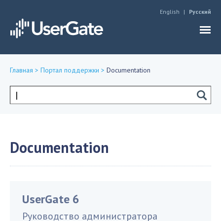
Jump to navigation
English
Русский
Главная
>
Портал поддержки
>
Documentation
Вы
здесь
Форма
поиска
Documentation
UserGate 6
Руководство администратора