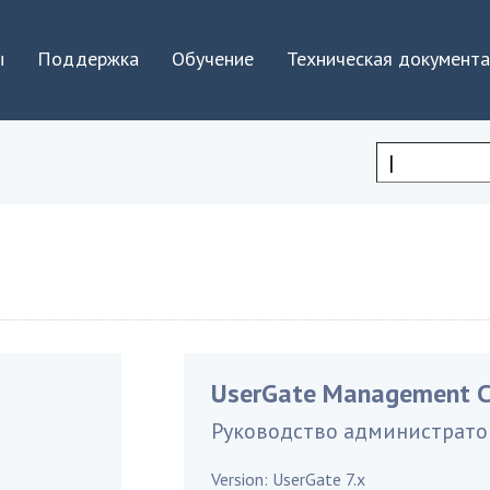
Jump to navigation
ы
Поддержка
Обучение
Техническая документ
Форма
поиска
UserGate Management C
Руководство администрато
Version:
UserGate 7.x