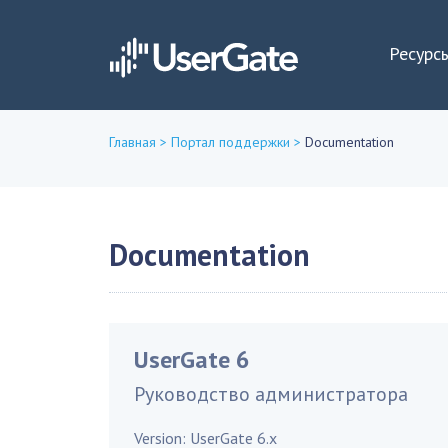
Ресурс
Главная
>
Портал поддержки
>
Documentation
Вы
здесь
Documentation
UserGate 6
Руководство администратора
Version:
UserGate 6.x