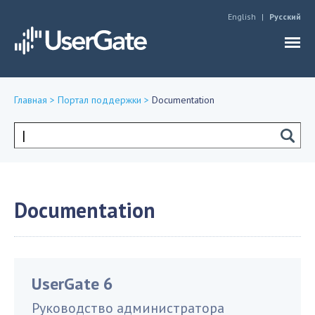
Jump to navigation
English
Русский
Главная
>
Портал поддержки
>
Documentation
Вы
здесь
Форма
поиска
Documentation
UserGate 6
Руководство администратора