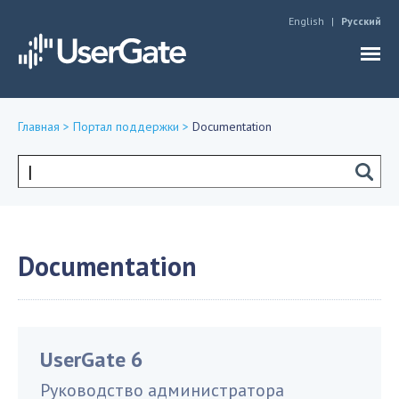
Jump to navigation
English
Русский
Главная
>
Портал поддержки
>
Documentation
Вы
здесь
Форма
поиска
Documentation
UserGate 6
Руководство администратора