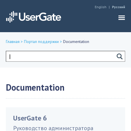
Jump to navigation
English
Русский
Главная
>
Портал поддержки
>
Documentation
Вы
здесь
Форма
поиска
Documentation
UserGate 6
Руководство администратора