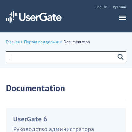
Jump to navigation
English
Русский
Главная
>
Портал поддержки
>
Documentation
Вы
здесь
Форма
поиска
Documentation
UserGate 6
Руководство администратора