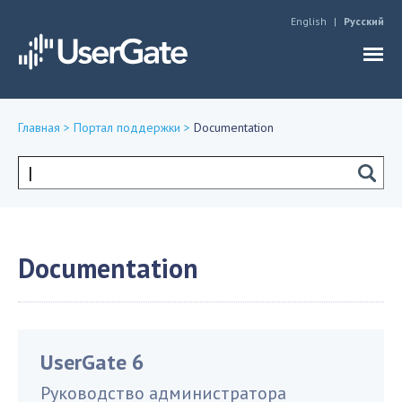
Jump to navigation
English
Русский
Главная
>
Портал поддержки
>
Documentation
Вы
здесь
Форма
поиска
Documentation
UserGate 6
Руководство администратора