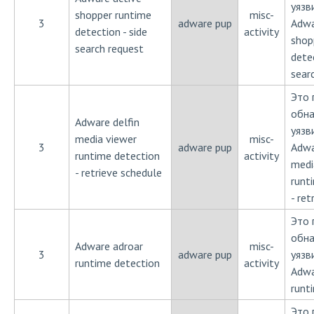
уязв
shopper runtime
misc-
3
adware pup
Adwa
detection - side
activity
shop
search request
detec
sear
Это 
обн
Adware delfin
уязв
media viewer
misc-
3
adware pup
Adwa
runtime detection
activity
medi
- retrieve schedule
runt
- ret
Это 
обн
Adware adroar
misc-
3
adware pup
уязв
runtime detection
activity
Adwa
runt
Это 