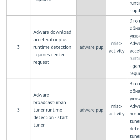
runt
- up
Это 
обн
Adware download
уязв
accelerator plus
misc-
Adwa
3
runtime detection
adware pup
activity
acce
- games center
runt
request
- ga
requ
Это 
обн
Adware
уязв
broadcasturban
misc-
Adw
3
tuner runtime
adware pup
activity
broa
detection - start
tune
tuner
detec
tune