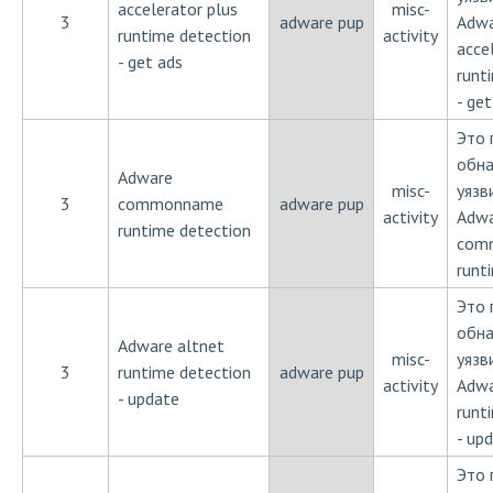
accelerator plus
misc-
3
adware pup
Adwa
runtime detection
activity
acce
- get ads
runt
- get
Это 
обн
Adware
misc-
уязв
3
commonname
adware pup
activity
Adw
runtime detection
com
runt
Это 
обн
Adware altnet
misc-
уязв
3
runtime detection
adware pup
activity
Adwa
- update
runt
- up
Это 