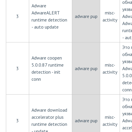
обн
Adware
уязв
AdwareALERT
misc-
3
adware pup
Adw
runtime detection
activity
Adw
- auto update
runt
- au
Это 
обн
Adware coopen
уязв
5.0.0.87 runtime
misc-
3
adware pup
Adwa
detection - init
activity
5.0.
conn
detec
conn
Это 
обн
Adware download
уязв
accelerator plus
misc-
3
adware pup
Adwa
runtime detection
activity
acce
- update