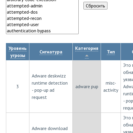
Уровень
Категория
Сигнатура
Тип
угрозы
Это 
обн
Adware deskwizz
уязв
runtime detection
misc-
3
adware pup
Adwa
- pop-up ad
activity
runt
request
- po
requ
Это 
обн
Adware download
уязв