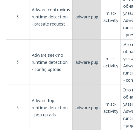
обн
Adware contravirus
misc-
уязв
3
runtime detection
adware pup
activity
Adwa
- presale request
runt
- pr
Это 
обн
Adware seekmo
misc-
уязв
3
runtime detection
adware pup
activity
Adwa
- config upload
runt
- co
Это 
обн
Adware lop
misc-
уязв
3
runtime detection
adware pup
activity
Adwa
- pop up ads
runt
- po