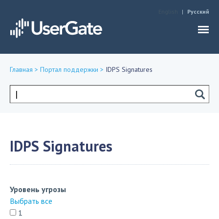
Jump to navigation
English
Русский
Главная
>
Портал поддержки
>
IDPS Signatures
Вы
здесь
Форма
поиска
IDPS Signatures
Уровень угрозы
Выбрать все
1