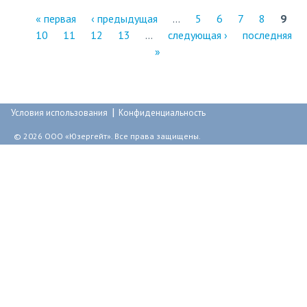
« первая
‹ предыдущая
…
5
6
7
8
9
10
11
12
13
…
следующая ›
последняя
С
»
т
р
|
а
Условия использования
Конфиденциальность
н
© 2026 ООО «Юзергейт». Все права защищены.
и
ц
ы