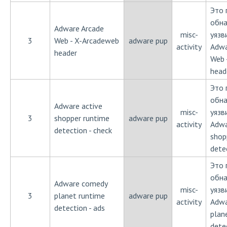
Это 
обн
Adware Arcade
misc-
уязв
3
Web - X-Arcadeweb
adware pup
activity
Adwa
header
Web 
head
Это 
обн
Adware active
misc-
уязв
3
shopper runtime
adware pup
activity
Adwa
detection - check
shop
dete
Это 
обн
Adware comedy
misc-
уязв
3
planet runtime
adware pup
activity
Adwa
detection - ads
plan
dete