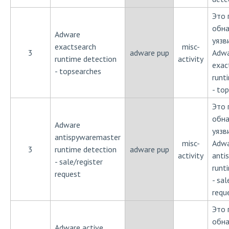
Это 
обн
Adware
уязв
exactsearch
misc-
3
adware pup
Adw
runtime detection
activity
exac
- topsearches
runt
- to
Это 
обн
Adware
уязв
antispywaremaster
misc-
Adw
3
runtime detection
adware pup
activity
anti
- sale/register
runt
request
- sal
requ
Это 
обн
Adware active