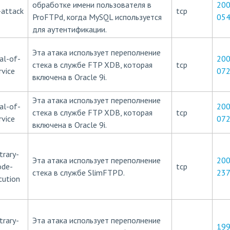
обработке имени пользователя в
200
-attack
tcp
ProFTPd, когда MySQL используется
05
для аутентификации.
Эта атака использует переполнение
al-of-
200
стека в службе FTP XDB, которая
tcp
rvice
07
включена в Oracle 9i.
Эта атака использует переполнение
al-of-
200
стека в службе FTP XDB, которая
tcp
rvice
07
включена в Oracle 9i.
trary-
Эта атака использует переполнение
200
ode-
tcp
стека в службе SlimFTPD.
23
cution
trary-
Эта атака использует переполнение
199