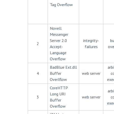
Tag Overflow
Novell
Messenger
Server 2.0
integrity-
bu
2
Accept-
failures
ove
Language
Overflow
BadBlue Ext.dll
arbi
4
Buffer
web server
c
Overlflow
exe
CoreHTTP
arbi
Long URI
3
web server
c
Buffer
exe
Overflow