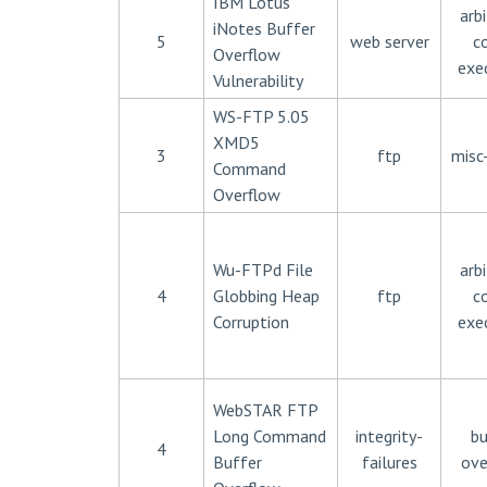
IBM Lotus
arbi
iNotes Buffer
5
web server
c
Overflow
exe
Vulnerability
WS-FTP 5.05
XMD5
3
ftp
misc
Command
Overflow
Wu-FTPd File
arbi
4
Globbing Heap
ftp
c
Corruption
exe
WebSTAR FTP
Long Command
integrity-
bu
4
Buffer
failures
ove