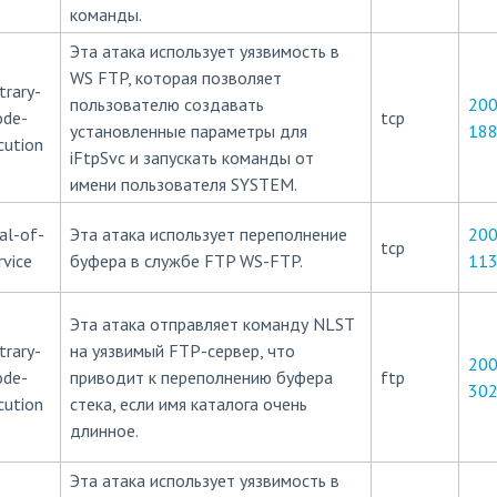
команды.
Эта атака использует уязвимость в
WS FTP, которая позволяет
trary-
пользователю создавать
200
ode-
tcp
установленные параметры для
18
cution
iFtpSvc и запускать команды от
имени пользователя SYSTEM.
al-of-
Эта атака использует переполнение
200
tcp
rvice
буфера в службе FTP WS-FTP.
11
Эта атака отправляет команду NLST
trary-
на уязвимый FTP-сервер, что
200
ode-
приводит к переполнению буфера
ftp
30
cution
стека, если имя каталога очень
длинное.
Эта атака использует уязвимость в