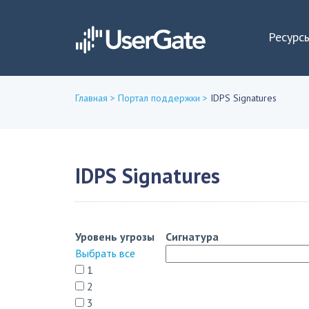
Ресурс
Главная
>
Портал поддержки
>
IDPS Signatures
Вы
здесь
IDPS Signatures
Уровень угрозы
Сигнатура
Выбрать все
1
2
3