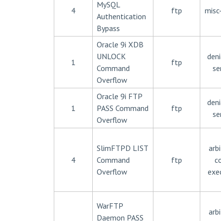
MySQL
4
ftp
misc
Authentication
Bypass
Oracle 9i XDB
UNLOCK
deni
1
ftp
Command
se
Overflow
Oracle 9i FTP
deni
1
PASS Command
ftp
se
Overflow
SlimFTPD LIST
arbi
4
Command
ftp
c
Overflow
exe
WarFTP
arbi
Daemon PASS