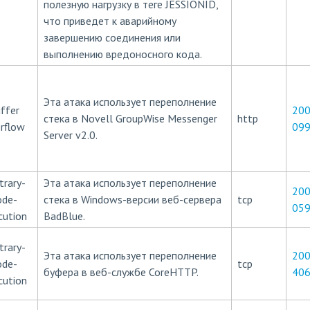
полезную нагрузку в теге JESSIONID,
что приведет к аварийному
завершению соединения или
выполнению вредоносного кода.
Эта атака использует переполнение
ffer
200
стека в Novell GroupWise Messenger
http
rflow
09
Server v2.0.
trary-
Эта атака использует переполнение
200
ode-
стека в Windows-версии веб-сервера
tcp
05
cution
BadBlue.
trary-
Эта атака использует переполнение
200
ode-
tcp
буфера в веб-службе CoreHTTP.
40
cution