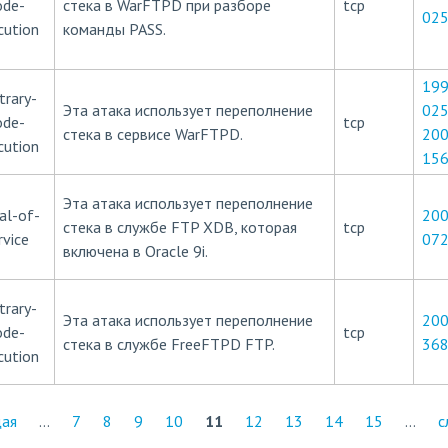
ode-
стека в WarFTPD при разборе
tcp
02
cution
команды PASS.
199
trary-
Эта атака использует переполнение
02
ode-
tcp
стека в сервисе WarFTPD.
200
cution
15
Эта атака использует переполнение
al-of-
200
стека в службе FTP XDB, которая
tcp
rvice
07
включена в Oracle 9i.
trary-
Эта атака использует переполнение
200
ode-
tcp
стека в службе FreeFTPD FTP.
36
cution
щая
…
7
8
9
10
11
12
13
14
15
…
с