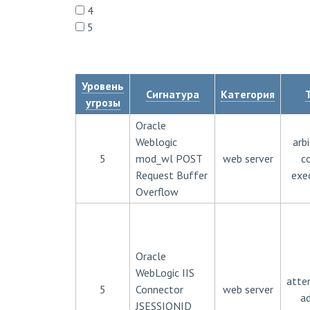
4
5
Уровень
Сигнатура
Категория
угрозы
Oracle
Weblogic
arbi
5
mod_wl POST
web server
c
Request Buffer
exe
Overflow
Oracle
WebLogic IIS
atte
5
Connector
web server
a
JSESSIONID