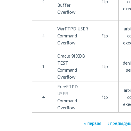
4
ftp
c
Buffer
exe
Overflow
WarFTPD USER
arbi
4
Command
ftp
c
Overflow
exe
Oracle 9i XDB
TEST
deni
1
ftp
Command
se
Overflow
FreeFTPD
arbi
USER
4
ftp
c
Command
exe
Overflow
« первая
‹ предыду