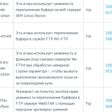
trary-
Эта атака использует уязвимость
200
ode-
переполнения буфера на веб-сервере
tcp
01
cution
IBM Lotus iNotes.
Эта атака использует переполнение
200
-attack
tcp
буфера в службе FTP WS-FTP.
50
Эта атака использует уязвимость в
функции подстановки серверов Wu-
trary-
FTPd при обработке неверной
200
ode-
tcp
строки параметра ~, чтобы вызвать
05
cution
выполнение произвольного кода из-
за повреждения кучи.
Указывает на попытку эксплуатации
уязвимости переполнения буффера в
ffer
200
FTP сервере WebSTAR с помощью
ftp
rflow
06
передачи чрезмерно длинной