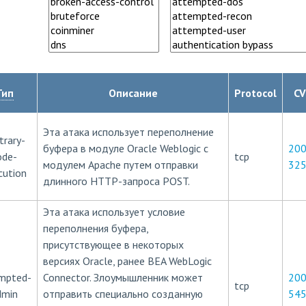
Тип
Описание
Protocol
CV
Эта атака использует переполнение
trary-
буфера в модуле Oracle Weblogic с
200
ode-
tcp
модулем Apache путем отправки
32
cution
длинного HTTP-запроса POST.
Эта атака использует условие
переполнения буфера,
присутствующее в некоторых
версиях Oracle, ранее BEA WebLogic
mpted-
Connector. Злоумышленник может
200
tcp
dmin
отправить специально созданную
54