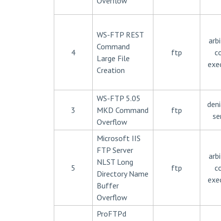
Overflow
WS-FTP REST
arbi
Command
4
ftp
c
Large File
exe
Creation
WS-FTP 5.05
deni
3
MKD Command
ftp
se
Overflow
Microsoft IIS
FTP Server
arbi
NLST Long
5
ftp
c
Directory Name
exe
Buffer
Overflow
ProFTPd