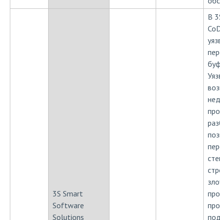
обс
В 3
CoD
уяз
пер
буф
Уяз
воз
нед
про
раз
поз
пер
сте
стр
зло
3S Smart
пр
Software
про
Solutions
под