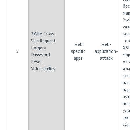
бе
мар
2wi
уяз
2Wire Cross-
воз
Site Request
тог
web
web-
Forgery
XS
5
specific
application-
Password
мар
apps
attack
Reset
отв
Vulnerability
изм
кон
нап
пар
аут
поз
уда
зло
сбр