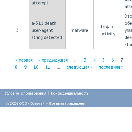
attempt
att
Это
a-311 death
обн
trojan-
3
user-agent
malware
уяз
activity
string detected
dea
str
« первая
‹ предыдущая
…
3
4
5
6
7
8
9
10
11
…
следующая ›
последняя »
С
т
р
|
Условия использования
Конфиденциальность
а
© 2026 ООО «Юзергейт». Все права защищены.
н
и
ц