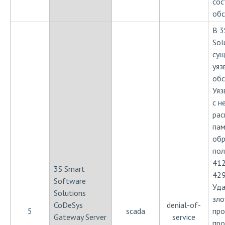
сос
обс
В 3
Sol
сущ
уяз
обс
Уяз
с н
рас
пам
обр
пол
41
3S Smart
42
Software
Уд
Solutions
зло
CoDeSys
denial-of-
5
scada
пр
Gateway Server
service
про