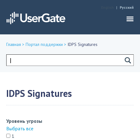
Jump to navigation
English
Русский
Главная
>
Портал поддержки
>
IDPS Signatures
Вы
здесь
Форма
поиска
IDPS Signatures
Уровень угрозы
Выбрать все
1