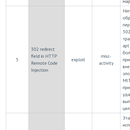
мар
Неп
обр
пер
302
тра
apt
302 redirect
бол
field in HTTP
misc-
5
exploit
при
Remote Code
activity
вне
Injection
зл
MIT
при
уда
вып
цел
Эта
исп