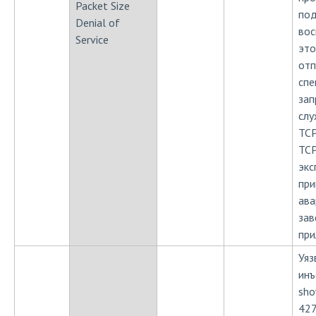
Packet Size
под
Denial of
вос
Service
это
отп
спе
зап
слу
TCP
TCP
экс
при
ава
зав
при
Уяз
инъ
sho
427