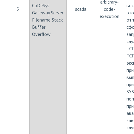
arbitrary-
CoDeSys
вос
5
scada
code-
Gateway Server
это
execution
Filename Stack
отп
Buffer
сф
Overflow
зап
слу
TCP
TCP
экс
при
вып
при
SYS
поп
при
ава
зав
слу