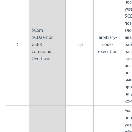
нес
уяз
3CD
поз
3Com
зло
3CDaemon
arbitrary-
ава
3
USER
ftp
code-
раб
Command
execution
рас
Overflow
ко
ин
пот
вып
про
на 
ком
Ука
поп
уяз
обс