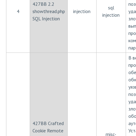
427BB 2.2
поз
sql
4
showthread.php
injection
уд
injection
SQL Injection
зл
вып
про
ком
пар
В в
про
обе
об
уяз
по
уд
зл
об
427BB Crafted
аут
Cookie Remote
Уст
misc-