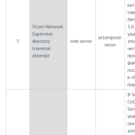
кат
сер
Net
3Com Network
5.0
Supervisor
уд
attempted-
3
directory
web server
зл
recon
traversal
чит
attempt
про
фай
пос
в U
пор
В S
CoD
Ser
уяз
свя
дос