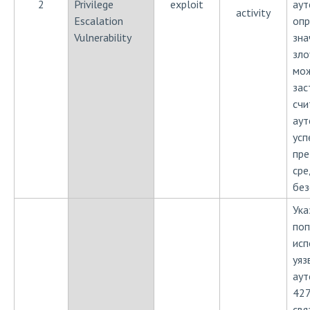
2
Privilege
exploit
аут
activity
Escalation
опр
Vulnerability
зна
зл
мо
зас
счи
аут
усп
пре
сре
без
Ука
поп
исп
уяз
аут
427
свя