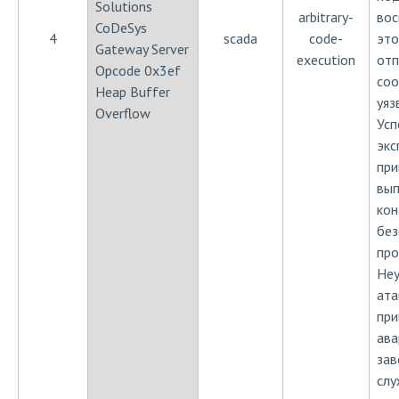
Solutions
arbitrary-
вос
CoDeSys
4
scada
code-
это
Gateway Server
execution
отп
Opcode 0x3ef
соо
Heap Buffer
уяз
Overflow
Усп
экс
при
вып
кон
без
про
Неу
ата
при
ава
зав
слу