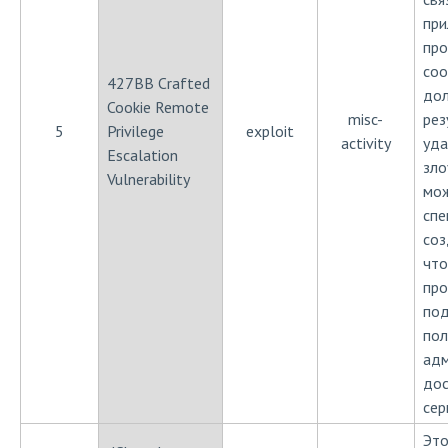
при
про
coo
427BB Crafted
дол
Cookie Remote
misc-
рез
5
Privilege
exploit
activity
уда
Escalation
зл
Vulnerability
мож
спе
соз
что
про
под
пол
адм
дос
сер
Это