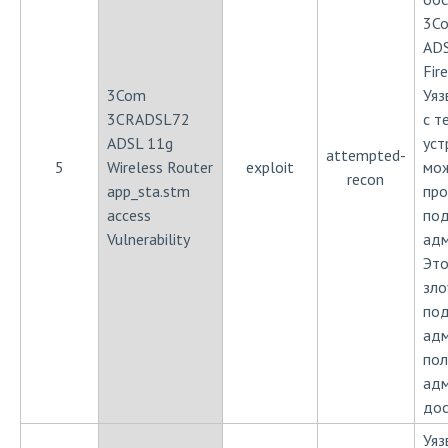
3Co
ADS
Fir
3Com
Уяз
3CRADSL72
с т
ADSL 11g
уст
attempted-
5
Wireless Router
exploit
мож
recon
app_sta.stm
про
access
под
Vulnerability
адм
Это
зло
под
адм
пол
адм
дос
Уяз