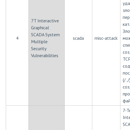
уда
зло
пер
7T Interactive
кат
Graphical
Зл
SCADA System
4
scada
misc-attack
мож
Multiple
спе
Security
соз
Vulnerabilities
TCP
со
пос
(/.
соз
про
фай
7-T
Int
SCA