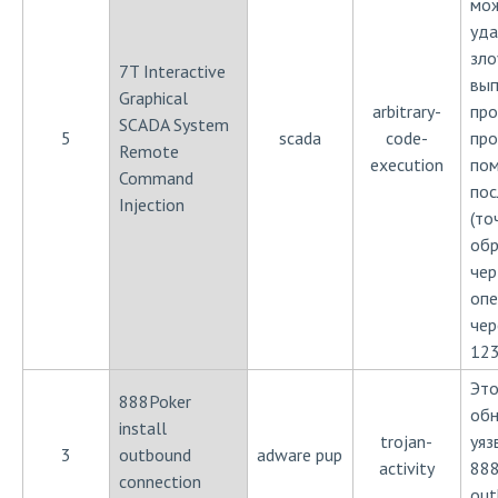
мож
уд
зл
7T Interactive
вып
Graphical
arbitrary-
про
SCADA System
5
scada
code-
про
Remote
execution
по
Command
пос
Injection
(то
обр
чер
опе
чер
123
Это
888Poker
обн
install
trojan-
уяз
3
outbound
adware pup
activity
888
connection
out