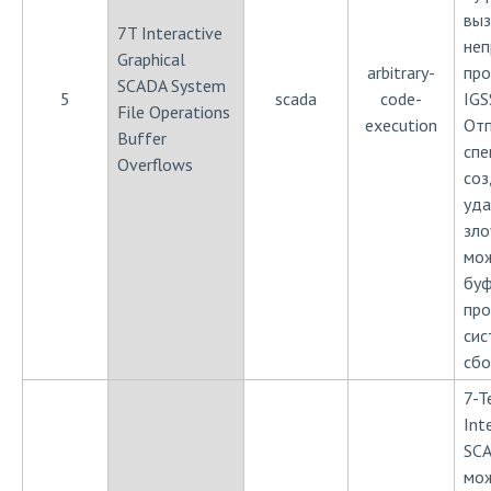
выз
7T Interactive
неп
Graphical
arbitrary-
про
SCADA System
5
scada
code-
IGS
File Operations
execution
Отп
Buffer
спе
Overflows
соз
уда
зл
мож
буф
про
сис
сбо
7-T
Int
SCA
мож