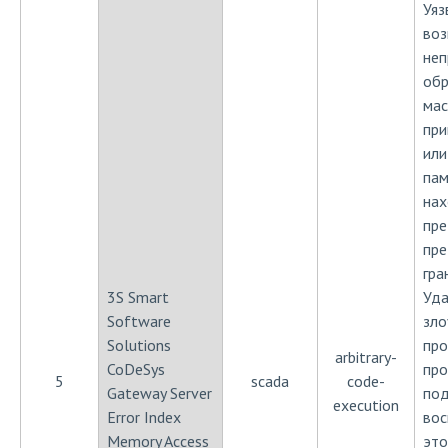
Уяз
воз
неп
обр
мас
при
или
пам
нах
пр
пре
гра
3S Smart
Уд
Software
зло
Solutions
пр
arbitrary-
CoDeSys
про
5
scada
code-
Gateway Server
под
execution
Error Index
вос
Memory Access
это