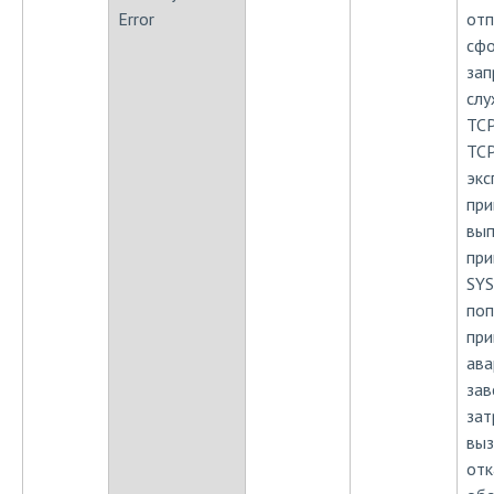
Error
отп
сф
зап
слу
TCP
TCP
экс
при
вып
при
SYS
поп
при
ава
зав
зат
выз
отк