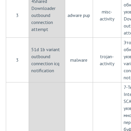
4Shared
обн
Downloader
misc-
уяз
3
outbound
adware pup
activity
Dow
connection
out
attempt
att
Это
51d 1b variant
обн
outbound
trojan-
уяз
3
malware
connection icq
activity
var
notification
con
not
7-T
Int
SCA
уяз
мн
пер
буф