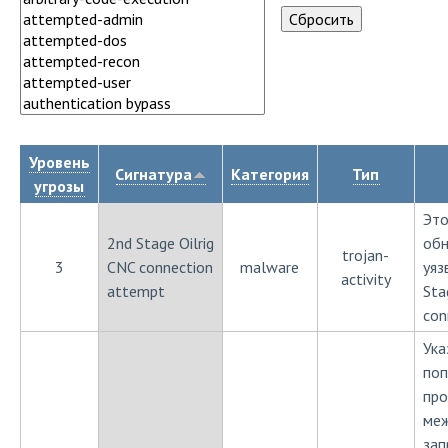
Уровень
Сигнатура
Категория
Тип
угрозы
Это
2nd Stage Oilrig
обн
trojan-
3
CNC connection
malware
уяз
activity
attempt
Sta
con
Ука
поп
про
меж
зап