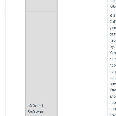
сос
обс
В 3
CoD
уяз
свя
пер
буф
Уяз
с н
про
при
зап
опе
Уд
зло
пр
3S Smart
про
Software
под