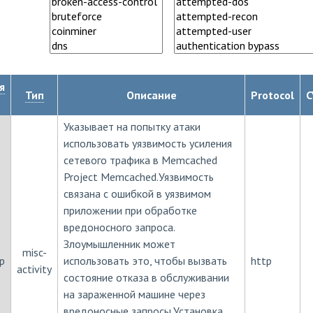
я
Тип
Описание
Protocol
C
Указывает на попытку атаки
использовать уязвимость усиления
сетевого трафика в Memcached
Project Memcached.Уязвимость
связана с ошибкой в уязвимом
приложении при обработке
вредоносного запроса.
Злоумышленник может
misc-
p
использовать это, чтобы вызвать
http
activity
состояние отказа в обслуживании
на зараженной машине через
вредоносные запросы.Установка