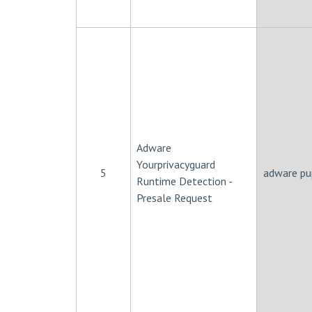
Adware
Yourprivacyguard
5
adware pu
Runtime Detection -
Presale Request