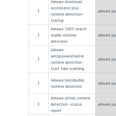
Adware download
accelerator plus
3
adware pu
runtime detection -
startup
Adware 2005-search
3
loader runtime
adware pu
detection
Adware
antispywaremaster
3
adware pu
runtime detection -
start fake scanning
Adware bonzibuddy
3
adware pu
runtime detection
Adware altnet runtime
3
detection - status
adware pu
report