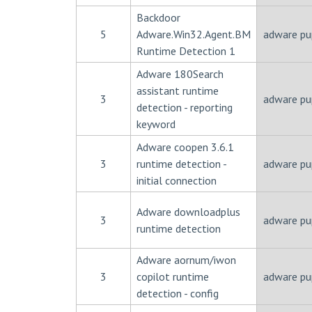
Backdoor
5
Adware.Win32.Agent.BM
adware pu
Runtime Detection 1
Adware 180Search
assistant runtime
3
adware pu
detection - reporting
keyword
Adware coopen 3.6.1
3
runtime detection -
adware pu
initial connection
Adware downloadplus
3
adware pu
runtime detection
Adware aornum/iwon
3
copilot runtime
adware pu
detection - config