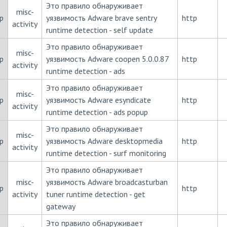
Это правило обнаруживает
misc-
p
уязвимость Adware brave sentry
http
activity
runtime detection - self update
Это правило обнаруживает
misc-
p
уязвимость Adware coopen 5.0.0.87
http
activity
runtime detection - ads
Это правило обнаруживает
misc-
p
уязвимость Adware esyndicate
http
activity
runtime detection - ads popup
Это правило обнаруживает
misc-
p
уязвимость Adware desktopmedia
http
activity
runtime detection - surf monitoring
Это правило обнаруживает
misc-
уязвимость Adware broadcasturban
p
http
activity
tuner runtime detection - get
gateway
Это правило обнаруживает