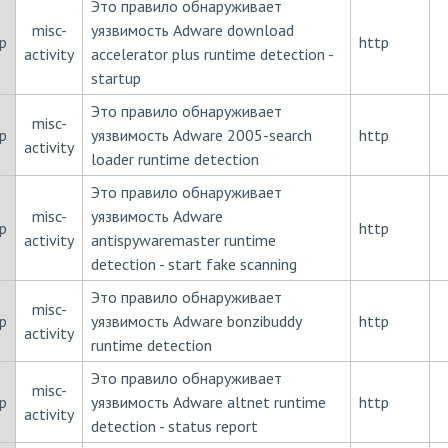
Это правило обнаруживает
misc-
уязвимость Adware download
p
http
activity
accelerator plus runtime detection -
startup
Это правило обнаруживает
misc-
p
уязвимость Adware 2005-search
http
activity
loader runtime detection
Это правило обнаруживает
misc-
уязвимость Adware
p
http
activity
antispywaremaster runtime
detection - start fake scanning
Это правило обнаруживает
misc-
p
уязвимость Adware bonzibuddy
http
activity
runtime detection
Это правило обнаруживает
misc-
p
уязвимость Adware altnet runtime
http
activity
detection - status report