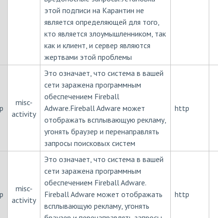
этой подписи на Карантин не
является определяющей для того,
кто является злоумышленником, так
как и клиент, и сервер являются
жертвами этой проблемы
Это означает, что система в вашей
сети заражена программным
обеспечением Fireball
misc-
p
Adware.Fireball Adware может
http
activity
отображать всплывающую рекламу,
угонять браузер и перенаправлять
запросы поисковых систем
Это означает, что система в вашей
сети заражена программным
обеспечением Fireball Adware.
misc-
p
Fireball Adware может отображать
http
activity
всплывающую рекламу, угонять
браузер и перенаправлять запросы