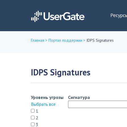
Ресурс
Главная
>
Портал поддержки
>
IDPS Signatures
Вы
здесь
IDPS Signatures
Уровень угрозы
Сигнатура
Выбрать все
1
2
3