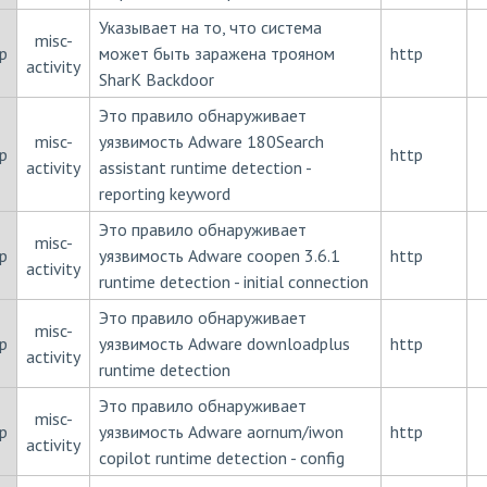
Указывает на то, что система
misc-
p
может быть заражена трояном
http
activity
SharK Backdoor
Это правило обнаруживает
misc-
уязвимость Adware 180Search
p
http
activity
assistant runtime detection -
reporting keyword
Это правило обнаруживает
misc-
p
уязвимость Adware coopen 3.6.1
http
activity
runtime detection - initial connection
Это правило обнаруживает
misc-
p
уязвимость Adware downloadplus
http
activity
runtime detection
Это правило обнаруживает
misc-
p
уязвимость Adware aornum/iwon
http
activity
copilot runtime detection - config