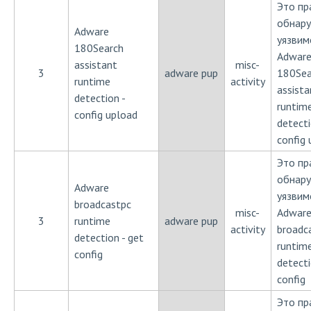
Это пр
обнар
Adware
уязвим
180Search
Adwar
assistant
misc-
3
adware pup
180Sea
runtime
activity
assista
detection -
runtim
config upload
detecti
config 
Это пр
обнар
Adware
уязвим
broadcastpc
misc-
Adwar
3
runtime
adware pup
activity
broadc
detection - get
runtim
config
detecti
config
Это пр