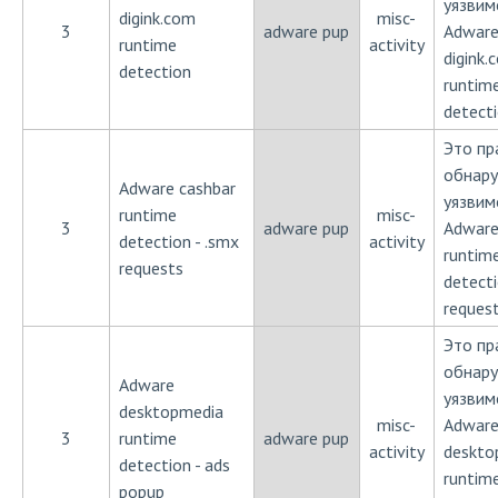
уязвим
digink.com
misc-
3
adware pup
Adwar
runtime
activity
digink.
detection
runtim
detect
Это пр
обнар
Adware cashbar
уязвим
runtime
misc-
3
adware pup
Adware
detection - .smx
activity
runtim
requests
detecti
reques
Это пр
обнар
Adware
уязвим
desktopmedia
misc-
Adwar
3
runtime
adware pup
activity
deskto
detection - ads
runtim
popup