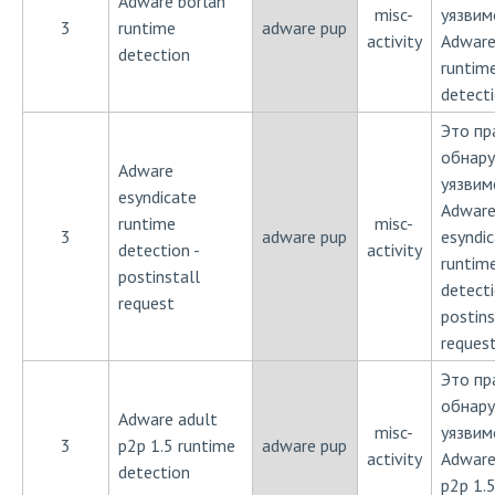
Adware borlan
misc-
уязвим
3
runtime
adware pup
activity
Adware
detection
runtim
detect
Это пр
обнар
Adware
уязвим
esyndicate
Adwar
runtime
misc-
3
adware pup
esyndi
detection -
activity
runtim
postinstall
detecti
request
postins
reques
Это пр
обнар
Adware adult
misc-
уязвим
3
p2p 1.5 runtime
adware pup
activity
Adware
detection
p2p 1.