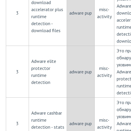
download
Adwar
accelerator plus
misc-
3
adware pup
downl
runtime
activity
acceler
detection -
runtim
download files
detecti
downlo
Это пр
обнар
Adware elite
уязвим
protector
misc-
3
adware pup
Adware
runtime
activity
protec
detection
runtim
detect
Это пр
обнар
Adware cashbar
уязвим
runtime
misc-
3
adware pup
Adware
detection - stats
activity
runtim