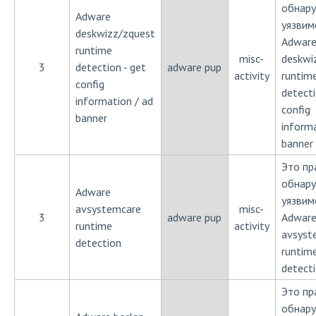
обнар
Adware
уязвим
deskwizz/zquest
Adwar
runtime
misc-
deskwi
3
detection - get
adware pup
activity
runtim
config
detecti
information / ad
config
banner
informa
banner
Это пр
обнар
Adware
уязвим
avsystemcare
misc-
3
adware pup
Adwar
runtime
activity
avsyst
detection
runtim
detect
Это пр
обнар