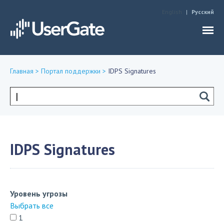
Jump to navigation
English
Русский
Главная
>
Портал поддержки
>
IDPS Signatures
Вы
здесь
Форма
поиска
IDPS Signatures
Уровень угрозы
Выбрать все
1