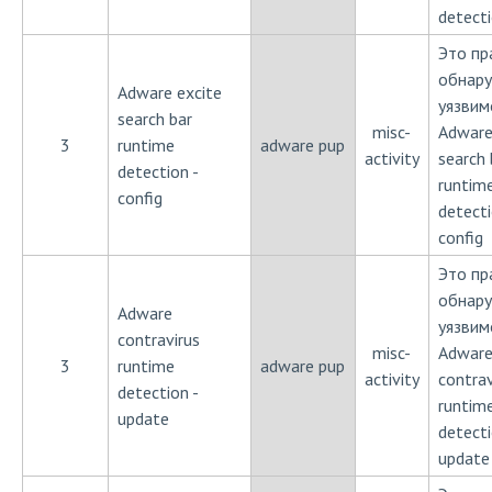
detect
Это пр
обнар
Adware excite
уязвим
search bar
misc-
Adware
3
runtime
adware pup
activity
search 
detection -
runtim
config
detecti
config
Это пр
обнар
Adware
уязвим
contravirus
misc-
Adwar
3
runtime
adware pup
activity
contrav
detection -
runtim
update
detecti
update