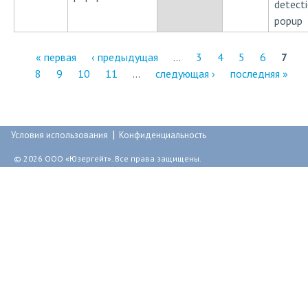
detecti
popup
« первая
‹ предыдущая
…
3
4
5
6
7
8
9
10
11
…
следующая ›
последняя »
С
т
р
|
Условия использования
Конфиденциальность
а
© 2026 ООО «Юзергейт». Все права защищены.
н
и
ц
ы