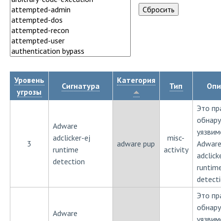
Уровень
Категория
Сигнатура
Тип
Опи
угрозы
Это пр
обнар
Adware
уязвим
adclicker-ej
misc-
3
adware pup
Adwar
runtime
activity
adclick
detection
runtim
detect
Это пр
обнар
Adware
уязвим