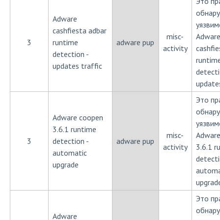
Это пр
обнар
Adware
уязвим
cashfiesta adbar
misc-
Adwar
3
runtime
adware pup
activity
cashfie
detection -
runtim
updates traffic
detecti
updates
Это пр
обнар
Adware coopen
уязвим
3.6.1 runtime
misc-
Adware
3
detection -
adware pup
activity
3.6.1 r
automatic
detecti
upgrade
automa
upgrad
Это пр
обнар
Adware