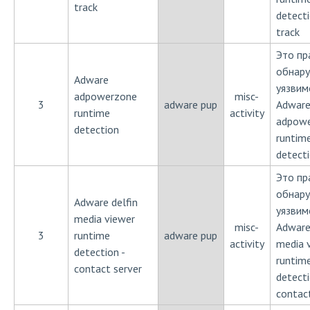
track
detecti
track
Это пр
обнар
Adware
уязвим
adpowerzone
misc-
3
adware pup
Adwar
runtime
activity
adpow
detection
runtim
detect
Это пр
обнар
Adware delfin
уязвим
media viewer
misc-
Adware
3
runtime
adware pup
activity
media 
detection -
runtim
contact server
detecti
contact