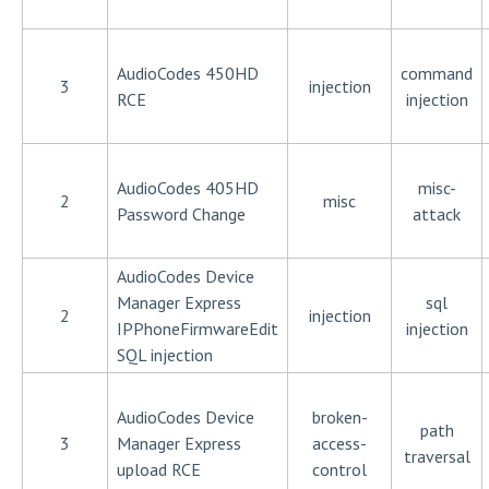
AudioCodes 450HD
command
3
injection
RCE
injection
AudioCodes 405HD
misc-
2
misc
Password Change
attack
AudioCodes Device
Manager Express
sql
2
injection
IPPhoneFirmwareEdit
injection
SQL injection
AudioCodes Device
broken-
path
3
Manager Express
access-
traversal
upload RCE
control