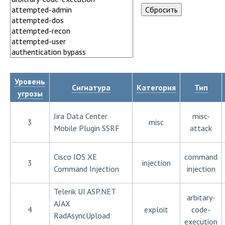
Уровень
Сигнатура
Категория
Тип
угрозы
Jira Data Center
misc-
3
misc
Mobile Plugin SSRF
attack
Cisco IOS XE
command
3
injection
Command Injection
injection
Telerik UI ASP.NET
arbitary-
AJAX
4
exploit
code-
RadAsyncUpload
execution