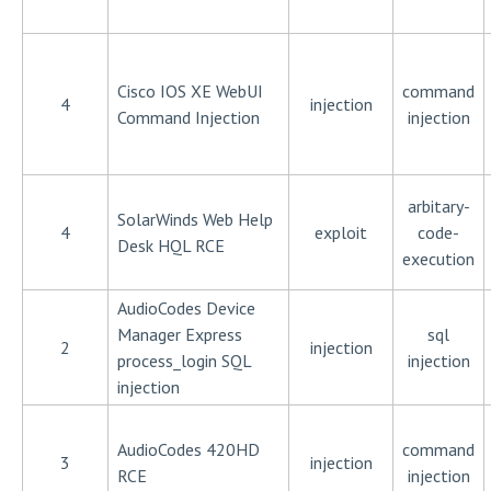
Cisco IOS XE WebUI
command
4
injection
Command Injection
injection
arbitary-
SolarWinds Web Help
4
exploit
code-
Desk HQL RCE
execution
AudioCodes Device
Manager Express
sql
2
injection
process_login SQL
injection
injection
AudioCodes 420HD
command
3
injection
RCE
injection