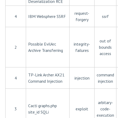
Deserialization RCE
request-
4
IBM Websphere SSRF
ssrf
forgery
out of
Possible EvilArc
integrity-
2
bounds
Archive Transferring
failures
access
TP-Link Archer AX21
command
4
injection
Command Injection
injection
arbitary-
Cacti graphs.php
3
exploit
code-
site_id SQLi
execution