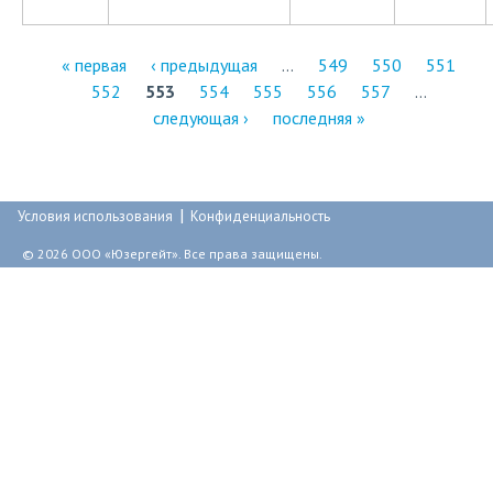
« первая
‹ предыдущая
…
549
550
551
552
553
554
555
556
557
…
С
следующая ›
последняя »
т
р
|
а
Условия использования
Конфиденциальность
н
© 2026 ООО «Юзергейт». Все права защищены.
и
ц
ы