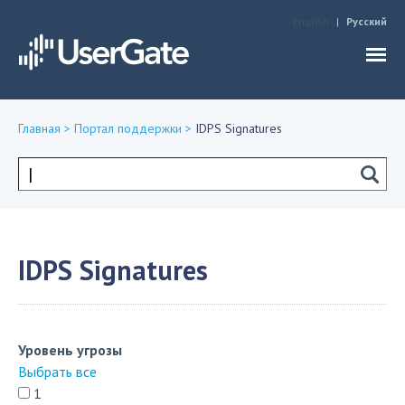
Jump to navigation
English
Русский
Главная
>
Портал поддержки
>
IDPS Signatures
Вы
здесь
Форма
поиска
IDPS Signatures
Уровень угрозы
Выбрать все
1