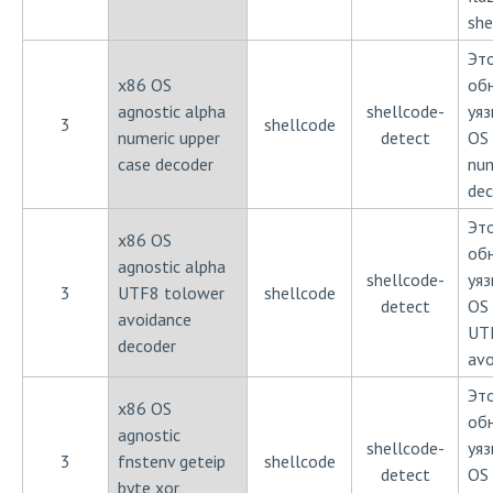
she
Эт
x86 OS
об
agnostic alpha
shellcode-
уя
3
shellcode
numeric upper
detect
OS 
case decoder
num
dec
Эт
x86 OS
об
agnostic alpha
shellcode-
уя
3
UTF8 tolower
shellcode
detect
OS 
avoidance
UT
decoder
avo
Эт
x86 OS
об
agnostic
shellcode-
уя
3
fnstenv geteip
shellcode
detect
OS 
byte xor