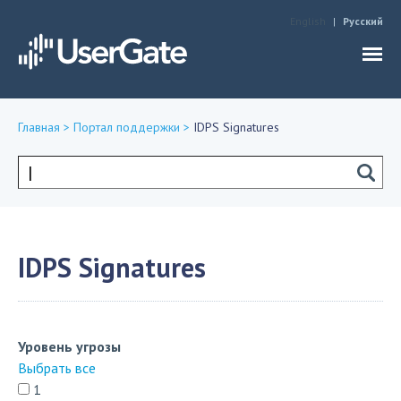
Jump to navigation
English
Русский
Главная
>
Портал поддержки
>
IDPS Signatures
Вы
здесь
Форма
поиска
IDPS Signatures
Уровень угрозы
Выбрать все
1