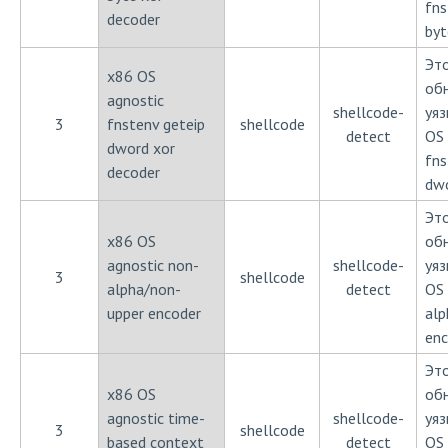
fns
decoder
byt
Эт
x86 OS
об
agnostic
shellcode-
уя
3
fnstenv geteip
shellcode
detect
OS 
dword xor
fns
decoder
dwo
Эт
x86 OS
об
agnostic non-
shellcode-
уя
3
shellcode
alpha/non-
detect
OS 
upper encoder
alp
enc
Эт
x86 OS
об
agnostic time-
shellcode-
уя
3
shellcode
based context
detect
OS 