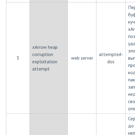
Пе
бу
куч
xAr
по
уд
xArrow heap
зл
corruption
attempted-
3
web server
вы
exploitation
dos
пр
attempt
ко
пак
за
не
св
оп
Сер
до 
не