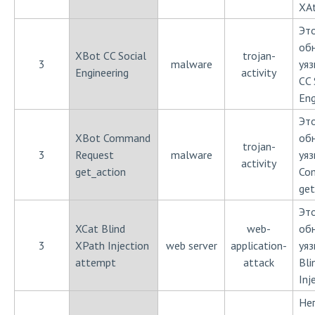
XAt
Эт
об
XBot CC Social
trojan-
3
malware
уя
Engineering
activity
CC 
Eng
Эт
XBot Command
об
trojan-
3
Request
malware
уя
activity
get_action
Co
get
Эт
XCat Blind
web-
об
3
XPath Injection
web server
application-
уяз
attempt
attack
Bli
Inj
Не