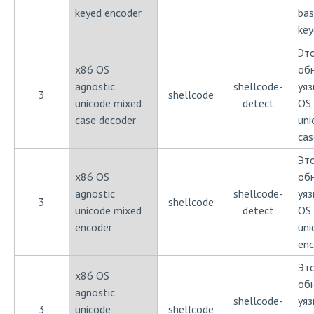
keyed encoder
bas
key
Эт
x86 OS
об
agnostic
shellcode-
уя
3
shellcode
unicode mixed
detect
OS 
case decoder
uni
cas
Эт
x86 OS
об
agnostic
shellcode-
уя
3
shellcode
unicode mixed
detect
OS 
encoder
uni
enc
Эт
x86 OS
об
agnostic
shellcode-
уя
3
unicode
shellcode