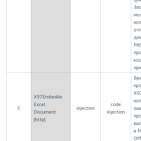
Зл
мо
исп
от
дл
PA
пр
код
при
Вр
пр
X9
X97EmbedAn
ис
Excel
code
5
injection
ош
Document
injection
пр
(http)
вы
в M
Off