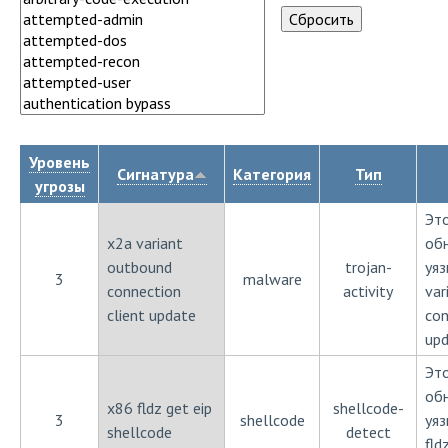
Уровень
Сигнатура
Категория
Тип
угрозы
Эт
x2a variant
об
outbound
trojan-
уяз
3
malware
connection
activity
var
client update
con
up
Эт
об
x86 fldz get eip
shellcode-
3
shellcode
уя
shellcode
detect
fld