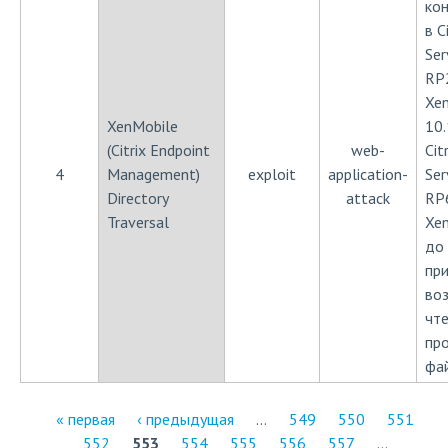
ко
в C
Ser
RP2
Xen
XenMobile
10.
(Citrix Endpoint
web-
Cit
4
Management)
exploit
application-
Ser
Directory
attack
RP6
Traversal
Xen
до
пр
во
чт
пр
фа
« первая
‹ предыдущая
…
549
550
551
552
553
554
555
556
557
…