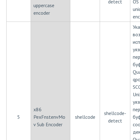
detect
OS 
uppercase
uni
encoder
enc
Ука
во
ис
уя
пе
бу
Qu
qp
SC
Uni
уя
x86
пе
shellcode-
5
PexFnstenvMo
shellcode
бу
detect
v Sub Encoder
со
де
Qu