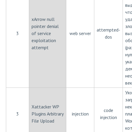
вы
чт
xArrow null
уд
pointer denial
зл
attempted-
3
of service
web server
выз
dos
exploitation
об
attempt
(р
ну
ука
де
не
век
Уя
заг
Xattacker WP
не
code
3
Plugins Arbitrary
injection
пла
injection
File Upload
Wor
ко