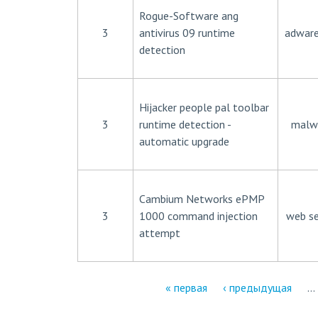
Rogue-Software ang
3
antivirus 09 runtime
adware
detection
Hijacker people pal toolbar
3
runtime detection -
malw
automatic upgrade
Cambium Networks ePMP
3
1000 command injection
web se
attempt
« первая
‹ предыдущая
…