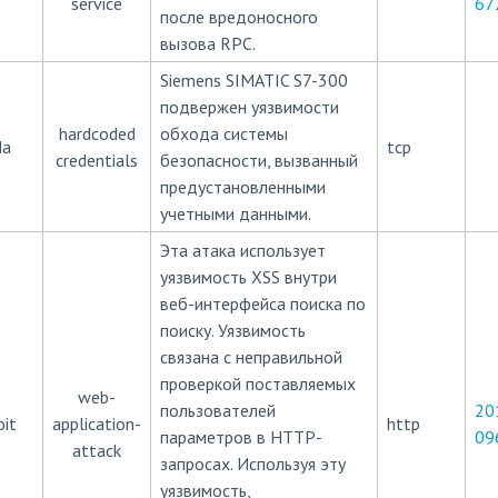
service
67
после вредоносного
вызова RPC.
Siemens SIMATIC S7-300
подвержен уязвимости
hardcoded
обхода системы
da
tcp
credentials
безопасности, вызванный
предустановленными
учетными данными.
Эта атака использует
уязвимость XSS внутри
веб-интерфейса поиска по
поиску. Уязвимость
связана с неправильной
проверкой поставляемых
web-
пользователей
20
oit
application-
http
параметров в HTTP-
09
attack
запросах. Используя эту
уязвимость,