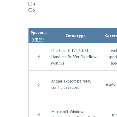
4
5
Уровень
Сигнатура
Катег
угрозы
PeerCast 0.1216 URL
we
4
Handling Buffer Overflow
speci
(win32)
app
Angler exploit kit relay
3
exploi
traffic detected
Microsoft Windows
4
rp