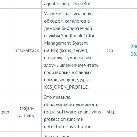
agent string - DanaBot
Уязвимость, связанная с
обходом каталогов в
демоне библиотечной
службы Sun Kodak Color
Management System
20
c
misc-attack
(KCMS) (kcms_server),
tcp
00
позволяет удаленным
злоумышленникам читать
произвольные файлы с
помощью процедуры
KCS_OPEN_PROFILE.
Это правило
обнаруживает уязвимость
trojan-
 pup
rogue software xp antivirus
http
activity
protection runtime
detection - installation
Это правило