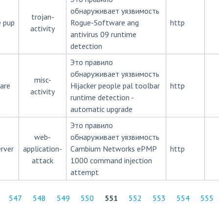
обнаруживает уязвимость
trojan-
 pup
Rogue-Software ang
http
activity
antivirus 09 runtime
detection
Это правило
обнаруживает уязвимость
misc-
are
Hijacker people pal toolbar
http
activity
runtime detection -
automatic upgrade
Это правило
web-
обнаруживает уязвимость
rver
application-
Cambium Networks ePMP
http
attack
1000 command injection
attempt
547
548
549
550
551
552
553
554
555