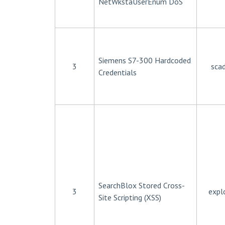
NetWkstaUserEnum DoS
Siemens S7-300 Hardcoded
3
sca
Credentials
SearchBlox Stored Cross-
3
expl
Site Scripting (XSS)