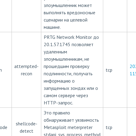
злоумышленник может
выполнять вредоносные
сценарии на целевой
машине.
PRTG Network Monitor до
20.1.57.1745 позволяет
удаленным
злоумышленникам, не
attempted-
прошедшим проверку
20
n
tcp
recon
подлинности, получать
11
информацию о
запущенных зондах или о
самом сервере через
HTTP-запрос.
Это правило
обнаруживает уязвимость
shellcode-
code
Metasploit meterpreter
tcp
detect
stdapi_sys_process_method