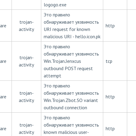
logogo.exe
Это правило
trojan-
обнаруживает уязвимость
are
http
activity
URI request for known
malicious URI - hello.icon.pk
Это правило
обнаруживает уязвимость
trojan-
are
Win.Trojan.Jenxcus
tcp
activity
outbound POST request
attempt
Это правило
trojan-
обнаруживает уязвимость
are
http
activity
Win.Trojan.Zbot.SO variant
outbound connection
Это правило
trojan-
обнаруживает уязвимость
are
http
activity
known malicious user-