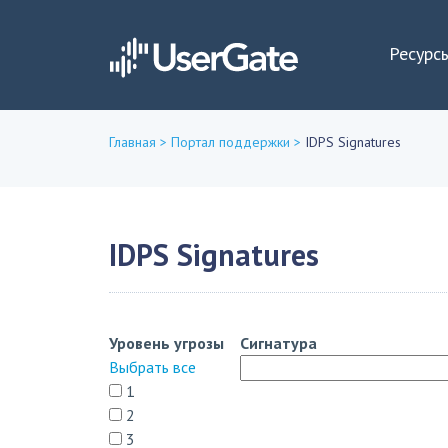
Ресурс
Главная
>
Портал поддержки
>
IDPS Signatures
Вы
здесь
IDPS Signatures
Уровень угрозы
Сигнатура
Выбрать все
1
2
3