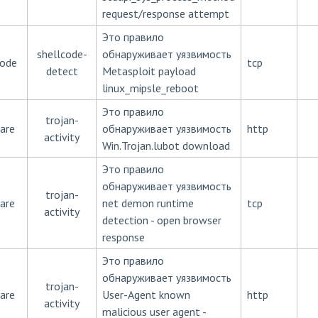
request/response attempt
Это правило
shellcode-
обнаруживает уязвимость
code
tcp
detect
Metasploit payload
linux_mipsle_reboot
Это правило
trojan-
are
обнаруживает уязвимость
http
activity
Win.Trojan.lubot download
Это правило
обнаруживает уязвимость
trojan-
are
net demon runtime
tcp
activity
detection - open browser
response
Это правило
обнаруживает уязвимость
trojan-
are
User-Agent known
http
activity
malicious user agent -