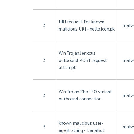
URI request for known
3
malw
malicious URI - hello.icon.pk
Win.Trojan.Jenxcus
3
outbound POST request
malw
attempt
Win.Trojan.Zbot.SO variant
3
malw
outbound connection
known malicious user-
3
malw
agent string - DanaBot