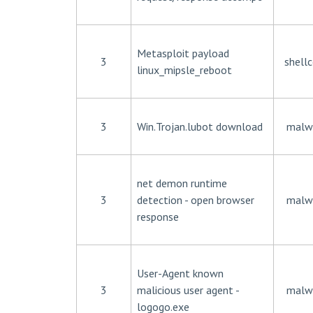
Metasploit payload
3
shell
linux_mipsle_reboot
3
Win.Trojan.lubot download
malw
net demon runtime
3
detection - open browser
malw
response
User-Agent known
3
malicious user agent -
malw
logogo.exe