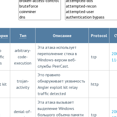
ория
Тип
Описание
Protocol
C
Эта атака использует
b
arbitrary-
переполнение стека в
20
fic
code-
tcp
Windows-версии веб-
11
s
execution
службы PeerCast.
Это правило
trojan-
обнаруживает уязвимость
t kit
http
activity
Angler exploit kit relay
traffic detected
Эта атака вызывает
выделение Windows
denial-of-
20
c
большого объема памяти
tcp