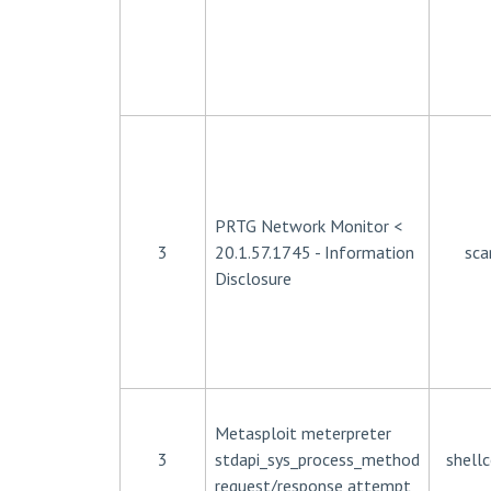
PRTG Network Monitor <
3
20.1.57.1745 - Information
sca
Disclosure
Metasploit meterpreter
3
stdapi_sys_process_method
shell
request/response attempt