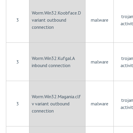
Worm.Win32.Koobface.D
trojan
3
variant outbound
malware
activi
connection
Worm.Win32.Kufgal.A
trojan
3
malware
inbound connection
activi
Worm.Win32.Magania.clf
trojan
3
v variant outbound
malware
activi
connection