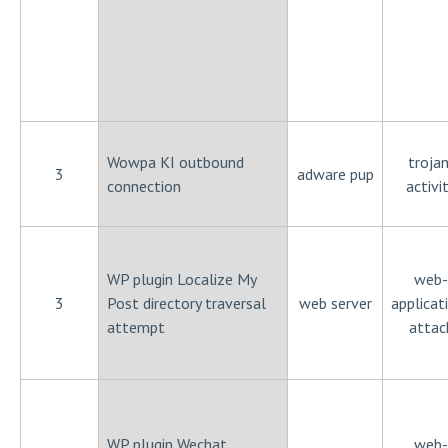
Wowpa KI outbound
trojan
3
adware pup
connection
activi
WP plugin Localize My
web-
3
Post directory traversal
web server
applicat
attempt
attac
WP plugin Wechat
web-