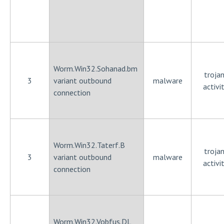
Worm.Win32.Sohanad.bm
trojan
3
variant outbound
malware
activi
connection
Worm.Win32.Taterf.B
trojan
3
variant outbound
malware
activi
connection
Worm.Win32.Vobfus.DL