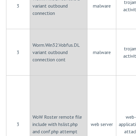
trojan
3
variant outbound
malware
activi
connection
Worm.Win32.Vobfus.DL
trojan
3
variant outbound
malware
activi
connection cont
WoW Roster remote file
web-
3
include with hslist.php
web server
applicat
and conf.php attempt
attac