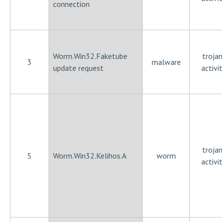
connection
Worm.Win32.Faketube
trojan
3
malware
update request
activi
trojan
5
Worm.Win32.Kelihos.A
worm
activi