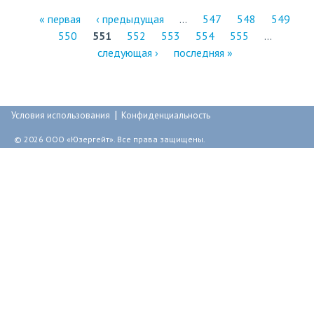
« первая
‹ предыдущая
…
547
548
549
550
551
552
553
554
555
…
С
следующая ›
последняя »
т
р
|
а
Условия использования
Конфиденциальность
н
© 2026 ООО «Юзергейт». Все права защищены.
и
ц
ы