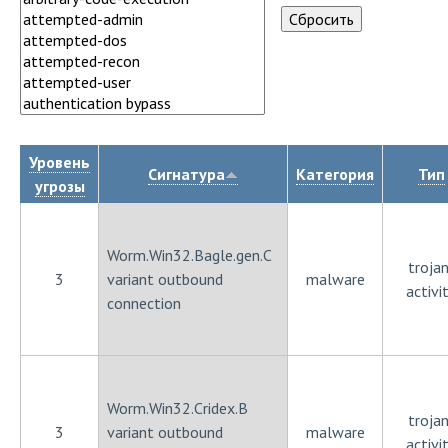
Уровень
Сигнатура
Категория
Тип
угрозы
Worm.Win32.Bagle.gen.C
trojan
3
variant outbound
malware
activi
connection
Worm.Win32.Cridex.B
trojan
3
variant outbound
malware
activi