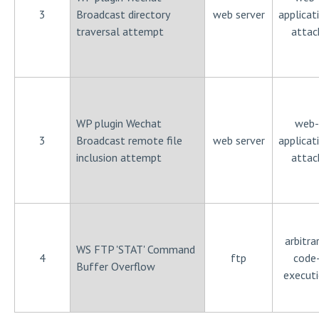
3
Broadcast directory
web server
applicat
traversal attempt
attac
WP plugin Wechat
web-
3
Broadcast remote file
web server
applicat
inclusion attempt
attac
arbitra
WS FTP 'STAT' Command
4
ftp
code
Buffer Overflow
execut