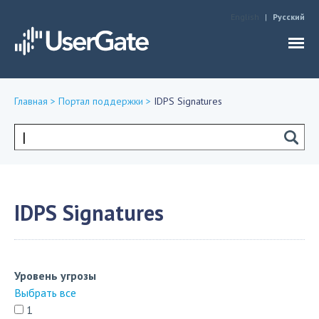
Jump to navigation
English
Русский
Главная
>
Портал поддержки
>
IDPS Signatures
Вы
здесь
Форма
поиска
IDPS Signatures
Уровень угрозы
Выбрать все
1