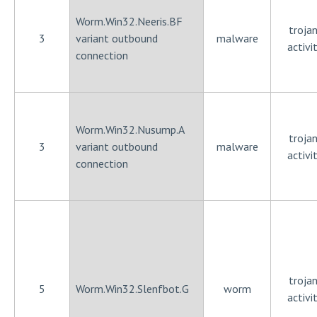
Worm.Win32.Neeris.BF
trojan
3
variant outbound
malware
activi
connection
Worm.Win32.Nusump.A
trojan
3
variant outbound
malware
activi
connection
trojan
5
Worm.Win32.Slenfbot.G
worm
activi