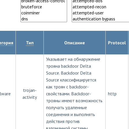
егория
Тип
Описание
Protocol
Указывает на обнаружение
трояна backdoor Delta
Source. Backdoor Delta
Source классифицируется
как троян с backdoor-
trojan-
lware
свойствами. Backdoor-
http
activity
трояны имеют возможность
получать удаленные
соединения и выполнять
действия против
взломанной системы