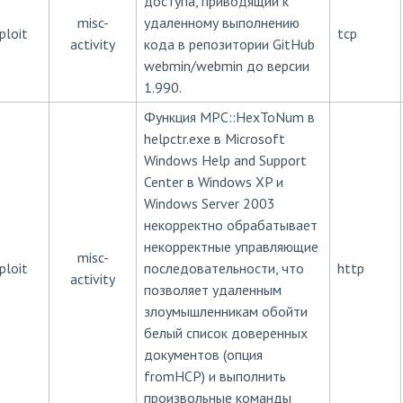
доступа, приводящий к
misc-
удаленному выполнению
ploit
tcp
activity
кода в репозитории GitHub
webmin/webmin до версии
1.990.
Функция MPC::HexToNum в
helpctr.exe в Microsoft
Windows Help and Support
Center в Windows XP и
Windows Server 2003
некорректно обрабатывает
некорректные управляющие
misc-
ploit
последовательности, что
http
activity
позволяет удаленным
злоумышленникам обойти
белый список доверенных
документов (опция
fromHCP) и выполнить
произвольные команды