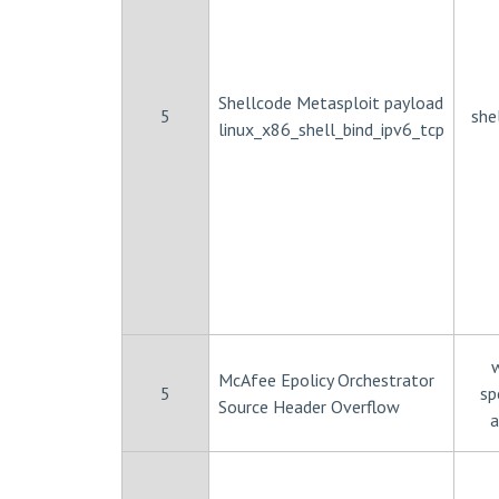
Shellcode Metasploit payload
5
she
linux_x86_shell_bind_ipv6_tcp
McAfee Epolicy Orchestrator
5
sp
Source Header Overflow
a