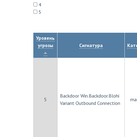
4
5
Уровень
угрозы
Сигнатура
Кат
Backdoor Win.Backdoor.Blohi
5
ma
Variant Outbound Connection