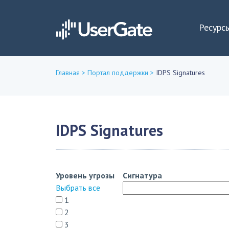
Ресурс
Главная
>
Портал поддержки
>
IDPS Signatures
Вы
здесь
IDPS Signatures
Уровень угрозы
Сигнатура
Выбрать все
1
2
3