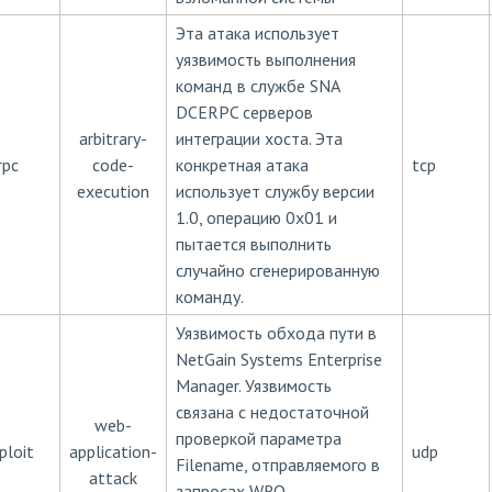
Эта атака использует
уязвимость выполнения
команд в службе SNA
DCERPC серверов
arbitrary-
интеграции хоста. Эта
rpc
code-
конкретная атака
tcp
execution
использует службу версии
1.0, операцию 0x01 и
пытается выполнить
случайно сгенерированную
команду.
Уязвимость обхода пути в
NetGain Systems Enterprise
Manager. Уязвимость
связана с недостаточной
web-
проверкой параметра
ploit
application-
udp
Filename, отправляемого в
attack
запросах WRQ,