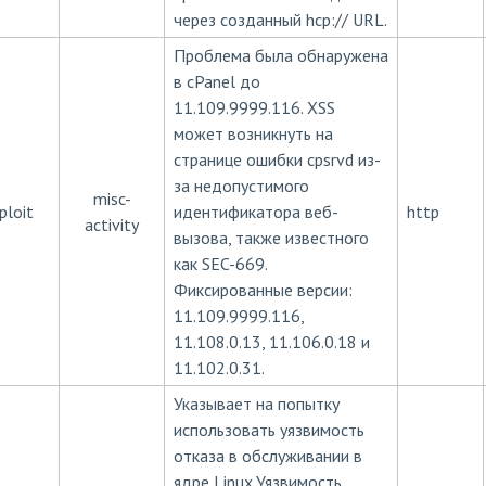
через созданный hcp:// URL.
Проблема была обнаружена
в cPanel до
11.109.9999.116. XSS
может возникнуть на
странице ошибки cpsrvd из-
за недопустимого
misc-
ploit
идентификатора веб-
http
activity
вызова, также известного
как SEC-669.
Фиксированные версии:
11.109.9999.116,
11.108.0.13, 11.106.0.18 и
11.102.0.31.
Указывает на попытку
использовать уязвимость
отказа в обслуживании в
ядре Linux.Уязвимость