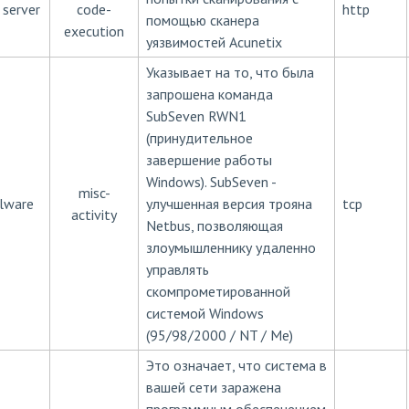
server
code-
http
помощью сканера
execution
уязвимостей Acunetix
Указывает на то, что была
запрошена команда
SubSeven RWN1
(принудительное
завершение работы
Windows). SubSeven -
misc-
lware
улучшенная версия трояна
tcp
activity
Netbus, позволяющая
злоумышленнику удаленно
управлять
скомпрометированной
системой Windows
(95/98/2000 / NT / Me)
Это означает, что система в
вашей сети заражена