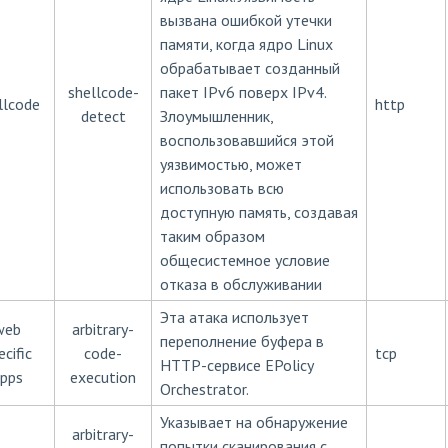
вызвана ошибкой утечки
памяти, когда ядро Linux
обрабатывает созданный
shellcode-
пакет IPv6 поверх IPv4.
llcode
http
detect
Злоумышленник,
воспользовавшийся этой
уязвимостью, может
использовать всю
доступную память, создавая
таким образом
общесистемное условие
отказа в обслуживании
Эта атака использует
web
arbitrary-
переполнение буфера в
ecific
code-
tcp
HTTP-сервисе EPolicy
pps
execution
Orchestrator.
Указывает на обнаружение
arbitrary-
попытки сканирования с