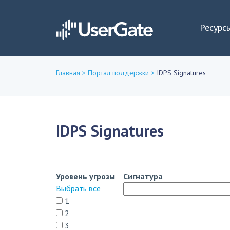
Ресурс
Главная
>
Портал поддержки
>
IDPS Signatures
Вы
здесь
IDPS Signatures
Уровень угрозы
Сигнатура
Выбрать все
1
2
3