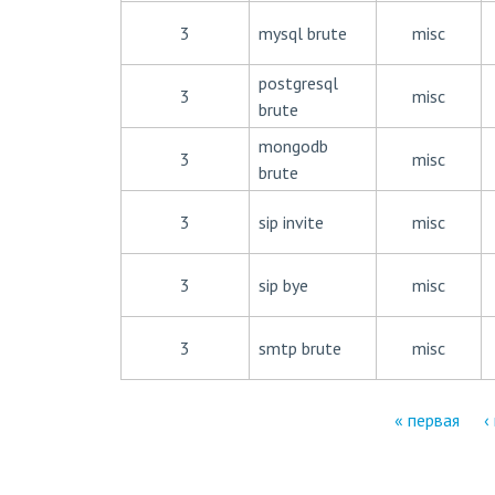
3
mysql brute
misc
postgresql
3
misc
brute
mongodb
3
misc
brute
3
sip invite
misc
3
sip bye
misc
3
smtp brute
misc
« первая
‹
С