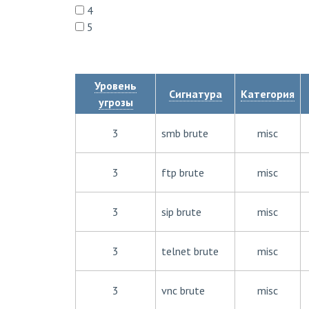
4
5
Уровень
Сигнатура
Категория
угрозы
3
smb brute
misc
3
ftp brute
misc
3
sip brute
misc
3
telnet brute
misc
3
vnc brute
misc