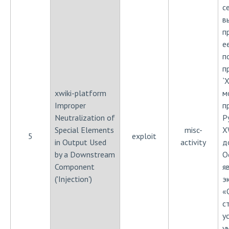
с
в
п
е
п
п
`
xwiki-platform
м
Improper
п
Neutralization of
P
Special Elements
misc-
X
5
exploit
in Output Used
activity
д
by a Downstream
О
Component
я
('Injection')
э
«
с
у
у