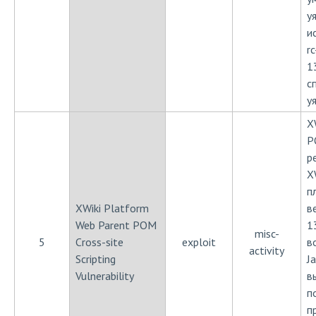
у
и
rc
1
с
у
X
P
р
X
п
XWiki Platform
в
Web Parent POM
1
misc-
5
Cross-site
exploit
в
activity
Scripting
J
Vulnerability
в
п
п