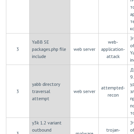
т
а
т
к
Э
YaBB SE
web-
о
3
packages.php file
web server
application-
Y
include
attack
i
Д
9
yabb directory
у
attempted-
3
traversal
web server
з
recon
attempt
п
п
т
y3k 1.2 variant
Э
outbound
trojan-
о
3
malware