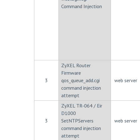
Command Injection
ZyXEL Router
Firmware
3
qos_queue_add.cgi
web server
command injection
attempt
ZyXEL TR-064 / Eir
D1000
3
SetNTPServers
web server
command injection
attempt