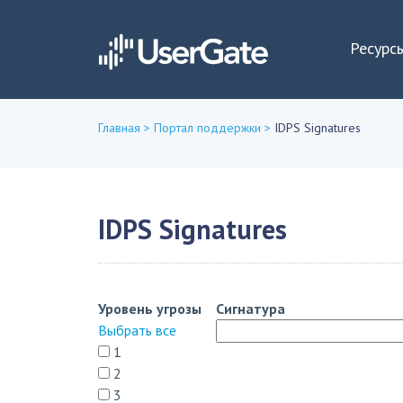
Ресурс
Главная
>
Портал поддержки
>
IDPS Signatures
Вы
здесь
IDPS Signatures
Уровень угрозы
Сигнатура
Выбрать все
1
2
3