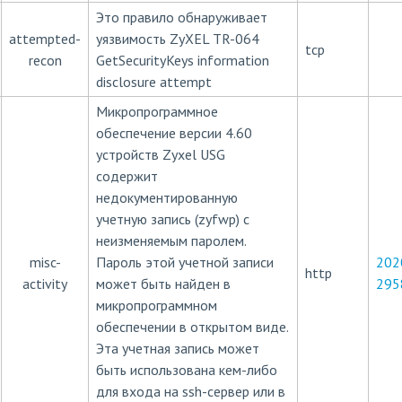
Это правило обнаруживает
attempted-
уязвимость ZyXEL TR-064
tcp
recon
GetSecurityKeys information
disclosure attempt
Микропрограммное
обеспечение версии 4.60
устройств Zyxel USG
содержит
недокументированную
учетную запись (zyfwp) с
неизменяемым паролем.
misc-
Пароль этой учетной записи
202
http
activity
может быть найден в
295
микропрограммном
обеспечении в открытом виде.
Эта учетная запись может
быть использована кем-либо
для входа на ssh-сервер или в