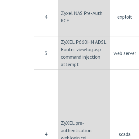
Zyxel NAS Pre-Auth
4
exploit
RCE
ZyXEL P660HN ADSL
Router viewlog.asp
3
web server
command injection
attempt
ZyXEL pre-
authentication
4
scada
weblogin.cgi