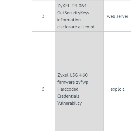
ZyXEL TR-064
GetSecurityKeys
3
web server
information
disclosure attempt
Zyxel USG 4.60
firmware zyfwp
5
Hardcoded
exploit
Credentials
Vulnerability