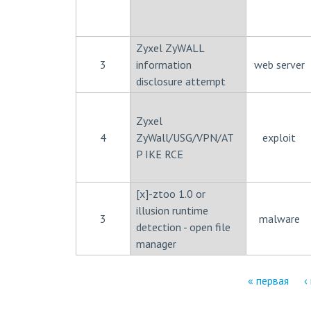
Zyxel ZyWALL
3
information
web server
disclosure attempt
Zyxel
4
ZyWall/USG/VPN/AT
exploit
P IKE RCE
[x]-ztoo 1.0 or
illusion runtime
3
malware
detection - open file
manager
« первая
‹