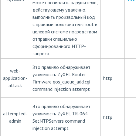
может позволить нарушителю,
действующему удалённо,
выполнить произвольный код
с правами пользователя root в
целевой системе посредством
отправки специально
сформированного HTTP-
запроса.
Это правило обнаруживает
web-
уязвимость ZyXEL Router
application-
http
Firmware qos_queue_add.cgi
attack
command injection attempt
Это правило обнаруживает
attempted-
уязвимость ZyXEL TR-064
http
admin
SetNTPServers command
injection attempt