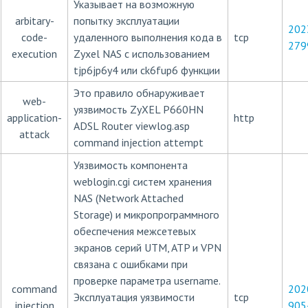
Указывает на возможную
arbitary-
попытку эксплуатации
202
code-
удаленного выполнения кода в
tcp
279
execution
Zyxel NAS с использованием
tjp6jp6y4 или ck6fup6 функции
Это правило обнаруживает
web-
уязвимость ZyXEL P660HN
application-
http
ADSL Router viewlog.asp
attack
command injection attempt
Уязвимость компонента
weblogin.cgi систем хранения
NAS (Network Attached
Storage) и микропрограммного
обеспечения межсетевых
экранов серий UTM, ATP и VPN
связана с ошибками при
проверке параметра username.
command
202
Эксплуатация уязвимости
tcp
injection
905