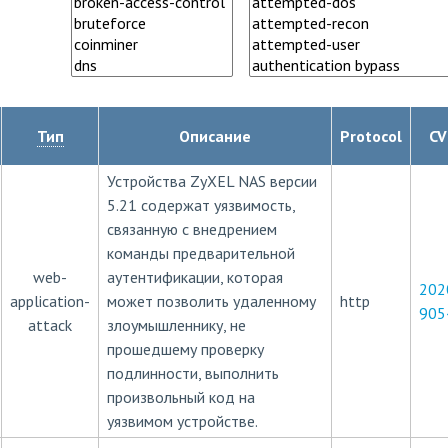
Тип
Описание
Protocol
CV
Устройства ZyXEL NAS версии
5.21 содержат уязвимость,
связанную с внедрением
команды предварительной
web-
аутентификации, которая
202
application-
может позволить удаленному
http
905
attack
злоумышленнику, не
прошедшему проверку
подлинности, выполнить
произвольный код на
уязвимом устройстве.