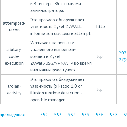
веб-интерфейс с правами
администратора.
Это правило обнаруживает
attempted-
уязвимость Zyxel ZyWALL
http
recon
information disclosure attempt
Указывает на попытку
arbitary-
удаленного выполнения
202
code-
команд в Zyxel
tcp
279
execution
ZyWall/USG/VPN/ATP во время
инициации ipsec тунеля
Это правило обнаруживает
trojan-
уязвимость [x]-ztoo 1.0 or
tcp
activity
illusion runtime detection -
open file manager
 предыдущая
…
552
553
554
555
556
557
5